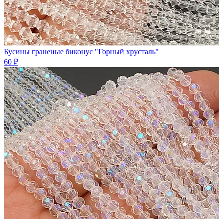
Бусины граненые биконус "Горный хрусталь"
60 ₽