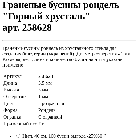
Граненые бусины рондель
"Горный хрусталь"
арт. 258628
Граненые бусины рондель из хрустального стекла для
создания бижутерии (украшений). Диаметр отверстия - 1 мм.
Размеры, вес, длина и количество бусин на нити указаны
примерно.
Артикул
258628
Длина
3.5 мм
Высота
3 мм
Отверстие
1 мм
Цвет
Прозрачный
Форма
Рондель
Огранка
С огранкой
Примерный вес
7
г.
Нить 46 см, 160 бусин
выгода -25%
60 ₽