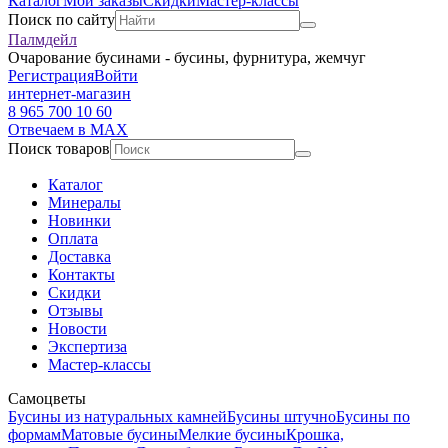
Каталог
Мои заказы
Скидки
Мастер-классы
Поиск по сайту
Палмдейл
Очарование бусинами - бусины, фурнитура, жемчуг
Регистрация
Войти
интернет-магазин
8 965 700 10 60
Отвечаем в MAX
Поиск товаров
Каталог
Минералы
Новинки
Оплата
Доставка
Контакты
Скидки
Отзывы
Новости
Экспертиза
Мастер-классы
Самоцветы
Бусины из натуральных камней
Бусины штучно
Бусины по
формам
Матовые бусины
Мелкие бусины
Крошка,