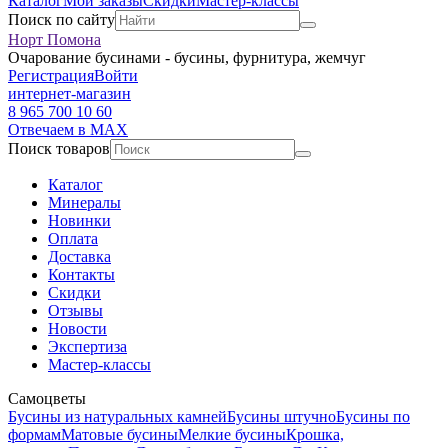
Каталог
Мои заказы
Скидки
Мастер-классы
Поиск по сайту
Норт Помона
Очарование бусинами - бусины, фурнитура, жемчуг
Регистрация
Войти
интернет-магазин
8 965 700 10 60
Отвечаем в MAX
Поиск товаров
Каталог
Минералы
Новинки
Оплата
Доставка
Контакты
Скидки
Отзывы
Новости
Экспертиза
Мастер-классы
Самоцветы
Бусины из натуральных камней
Бусины штучно
Бусины по
формам
Матовые бусины
Мелкие бусины
Крошка,