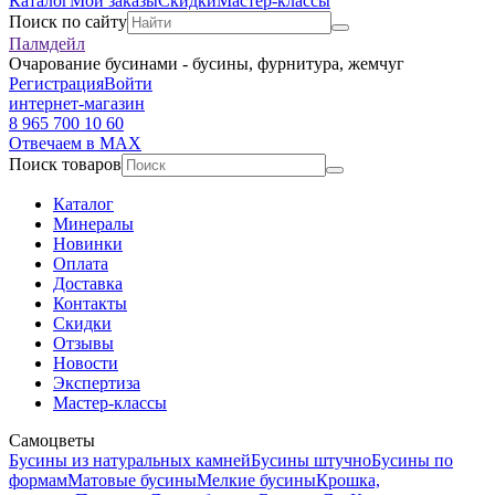
Каталог
Мои заказы
Скидки
Мастер-классы
Поиск по сайту
Палмдейл
Очарование бусинами - бусины, фурнитура, жемчуг
Регистрация
Войти
интернет-магазин
8 965 700 10 60
Отвечаем в MAX
Поиск товаров
Каталог
Минералы
Новинки
Оплата
Доставка
Контакты
Скидки
Отзывы
Новости
Экспертиза
Мастер-классы
Самоцветы
Бусины из натуральных камней
Бусины штучно
Бусины по
формам
Матовые бусины
Мелкие бусины
Крошка,