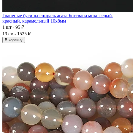
Граненые бусины спираль агата Ботсвана микс серый,
красный, карамельный 10x8мм
1 шт - 95 ₽
19 см - 1525 ₽
В корзину