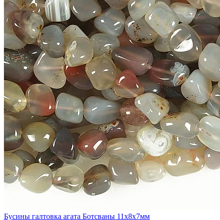
Бусины галтовка агата Ботсваны 11x8x7мм