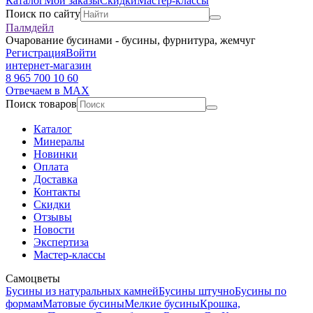
Каталог
Мои заказы
Скидки
Мастер-классы
Поиск по сайту
Палмдейл
Очарование бусинами - бусины, фурнитура, жемчуг
Регистрация
Войти
интернет-магазин
8 965 700 10 60
Отвечаем в MAX
Поиск товаров
Каталог
Минералы
Новинки
Оплата
Доставка
Контакты
Скидки
Отзывы
Новости
Экспертиза
Мастер-классы
Самоцветы
Бусины из натуральных камней
Бусины штучно
Бусины по
формам
Матовые бусины
Мелкие бусины
Крошка,