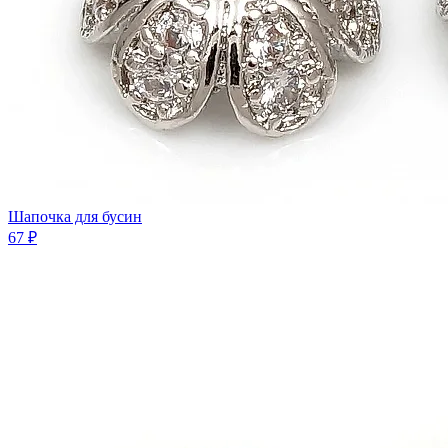
Шaпочка для бусин
67 ₽