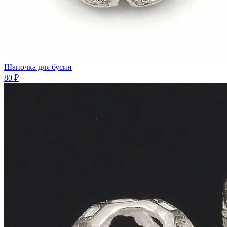
Шaпочка для бусин
80 ₽