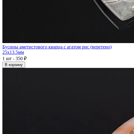
Бусины аметистового кварца с агатом рис (веретено)
25x13.5мм
1 шт - 350 ₽
В корзину