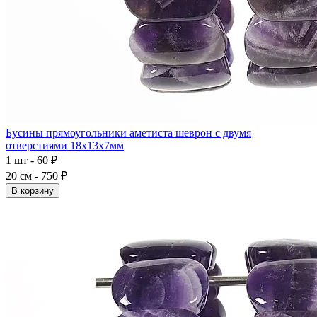
Бусины прямоугольники аметиста шеврон с двумя
отверстиями 18x13x7мм
1 шт - 60 ₽
20 см - 750 ₽
В корзину