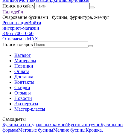
Каталог
Мои заказы
Скидки
Мастер-классы
Поиск по сайту
Палмдейл
Очарование бусинами - бусины, фурнитура, жемчуг
Регистрация
Войти
интернет-магазин
8 965 700 10 60
Отвечаем в MAX
Поиск товаров
Каталог
Минералы
Новинки
Оплата
Доставка
Контакты
Скидки
Отзывы
Новости
Экспертиза
Мастер-классы
Самоцветы
Бусины из натуральных камней
Бусины штучно
Бусины по
формам
Матовые бусины
Мелкие бусины
Крошка,