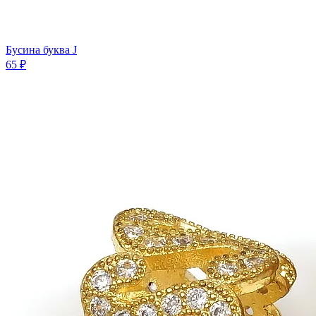
Бусина буква J
65 ₽