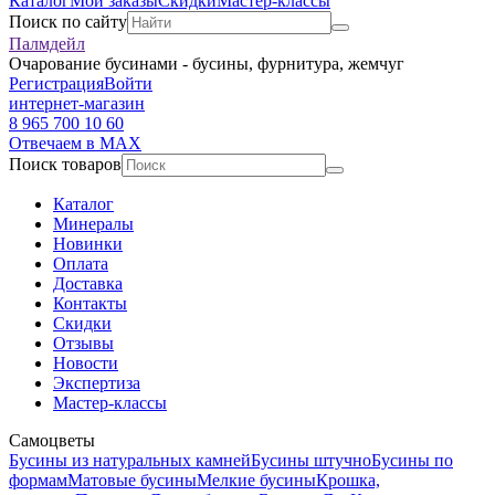
Каталог
Мои заказы
Скидки
Мастер-классы
Поиск по сайту
Палмдейл
Очарование бусинами - бусины, фурнитура, жемчуг
Регистрация
Войти
интернет-магазин
8 965 700 10 60
Отвечаем в MAX
Поиск товаров
Каталог
Минералы
Новинки
Оплата
Доставка
Контакты
Скидки
Отзывы
Новости
Экспертиза
Мастер-классы
Самоцветы
Бусины из натуральных камней
Бусины штучно
Бусины по
формам
Матовые бусины
Мелкие бусины
Крошка,