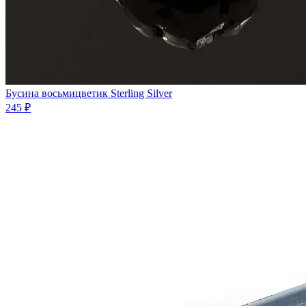
Бусина восьмицветик Sterling Silver
245 ₽