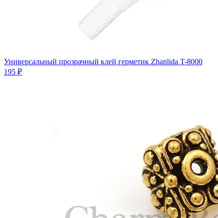
Универсальный прозрачный клей герметик Zhanlida T-8000
195 ₽