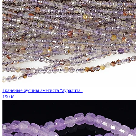
Граненые бусины аметиста "ауралита"
190 ₽