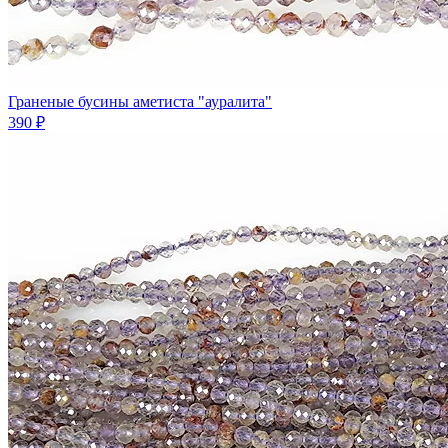
Граненые бусины аметиста "ауралита"
390 ₽