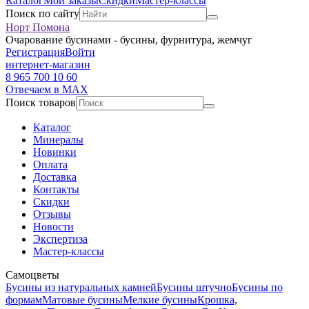
Каталог
Мои заказы
Скидки
Мастер-классы
Поиск по сайту
Норт Помона
Очарование бусинами - бусины, фурнитура, жемчуг
Регистрация
Войти
интернет-магазин
8 965 700 10 60
Отвечаем в MAX
Поиск товаров
Каталог
Минералы
Новинки
Оплата
Доставка
Контакты
Скидки
Отзывы
Новости
Экспертиза
Мастер-классы
Самоцветы
Бусины из натуральных камней
Бусины штучно
Бусины по
формам
Матовые бусины
Мелкие бусины
Крошка,