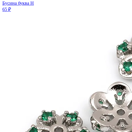
Бусина буква H
65 ₽