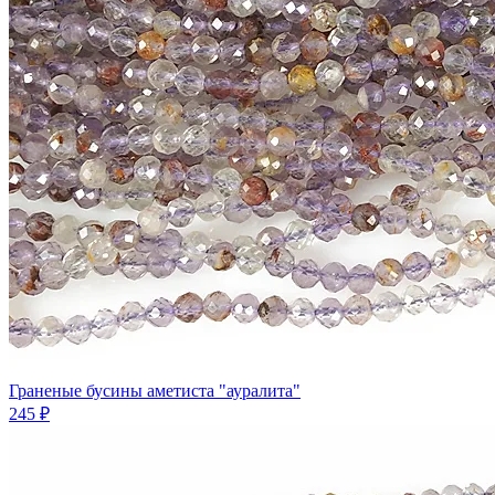
Граненые бусины аметиста "ауралита"
245 ₽