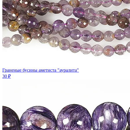
Граненые бусины аметиста "ауралита"
30 ₽