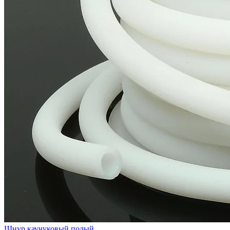
Шнур каучуковый полый