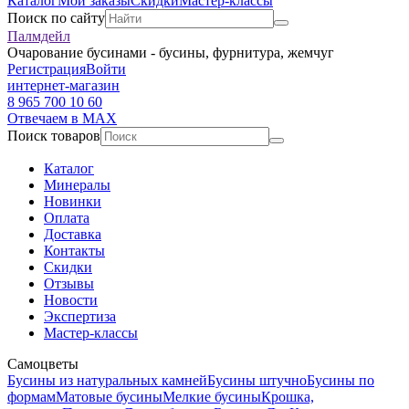
Каталог
Мои заказы
Скидки
Мастер-классы
Поиск по сайту
Палмдейл
Очарование бусинами - бусины, фурнитура, жемчуг
Регистрация
Войти
интернет-магазин
8 965 700 10 60
Отвечаем в MAX
Поиск товаров
Каталог
Минералы
Новинки
Оплата
Доставка
Контакты
Скидки
Отзывы
Новости
Экспертиза
Мастер-классы
Самоцветы
Бусины из натуральных камней
Бусины штучно
Бусины по
формам
Матовые бусины
Мелкие бусины
Крошка,