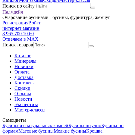
Каталог
Мои заказы
Скидки
Мастер-классы
Поиск по сайту
Палмдейл
Очарование бусинами - бусины, фурнитура, жемчуг
Регистрация
Войти
интернет-магазин
8 965 700 10 60
Отвечаем в MAX
Поиск товаров
Каталог
Минералы
Новинки
Оплата
Доставка
Контакты
Скидки
Отзывы
Новости
Экспертиза
Мастер-классы
Самоцветы
Бусины из натуральных камней
Бусины штучно
Бусины по
формам
Матовые бусины
Мелкие бусины
Крошка,