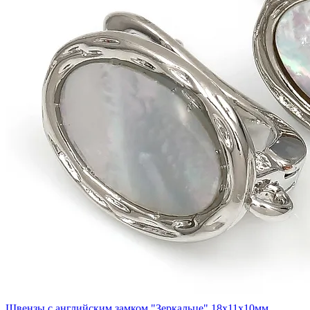
Швензы с английским замком "Зеркальце" 18x11x10мм