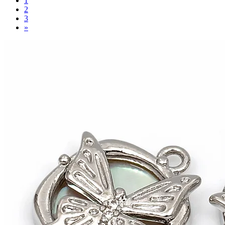
1
2
3
»