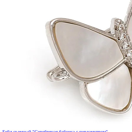
Бейл съемный "Серебряная бабочка с перламутром"