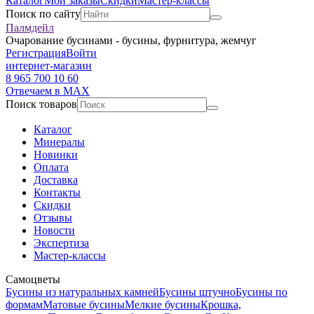
Каталог
Мои заказы
Скидки
Мастер-классы
Поиск по сайту
Палмдейл
Очарование бусинами - бусины, фурнитура, жемчуг
Регистрация
Войти
интернет-магазин
8 965 700 10 60
Отвечаем в MAX
Поиск товаров
Каталог
Минералы
Новинки
Оплата
Доставка
Контакты
Скидки
Отзывы
Новости
Экспертиза
Мастер-классы
Самоцветы
Бусины из натуральных камней
Бусины штучно
Бусины по
формам
Матовые бусины
Мелкие бусины
Крошка,