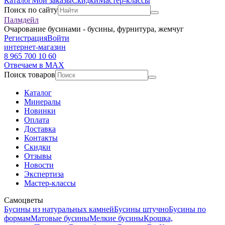
Каталог
Мои заказы
Скидки
Мастер-классы
Поиск по сайту
Палмдейл
Очарование бусинами - бусины, фурнитура, жемчуг
Регистрация
Войти
интернет-магазин
8 965 700 10 60
Отвечаем в MAX
Поиск товаров
Каталог
Минералы
Новинки
Оплата
Доставка
Контакты
Скидки
Отзывы
Новости
Экспертиза
Мастер-классы
Самоцветы
Бусины из натуральных камней
Бусины штучно
Бусины по
формам
Матовые бусины
Мелкие бусины
Крошка,