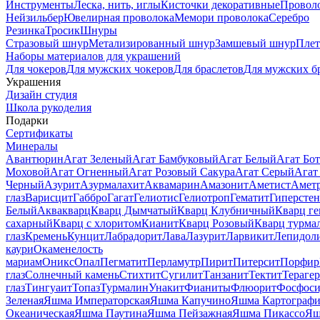
Инструменты
Леска, нить, иглы
Кисточки декоративные
Провол
Нейзильбер
Ювелирная проволока
Мемори проволока
Серебро
Резинка
Тросик
Шнуры
Стразовый шнур
Метализированный шнур
Замшевый шнур
Пле
Наборы материалов для украшений
Для чокеров
Для мужских чокеров
Для браслетов
Для мужских б
Украшения
Дизайн студия
Школа рукоделия
Подарки
Сертификаты
Минералы
Авантюрин
Агат Зеленый
Агат Бамбуковый
Агат Белый
Агат Бот
Моховой
Агат Огненный
Агат Розовый Сакура
Агат Серый
Агат
Черный
Азурит
Азурмалахит
Аквамарин
Амазонит
Аметист
Амет
глаз
Варисцит
Габбро
Гагат
Гелиотис
Гелиотроп
Гематит
Гиперстен
Белый
Аквакварц
Кварц Дымчатый
Кварц Клубничный
Кварц ге
сахарный
Кварц с хлоритом
Кианит
Кварц Розовый
Кварц турма
глаз
Кремень
Кунцит
Лабрадорит
Лава
Лазурит
Ларвикит
Лепидол
каури
Окаменелость
мариам
Оникс
Опал
Пегматит
Перламутр
Пирит
Питерсит
Порфир
глаз
Солнечный камень
Стихтит
Сугилит
Танзанит
Тектит
Тераге
глаз
Тингуаит
Топаз
Турмалин
Унакит
Фианиты
Флюорит
Фосфоси
Зеленая
Яшма Императорская
Яшма Капучино
Яшма Картографи
Океаническая
Яшма Паутина
Яшма Пейзажная
Яшма Пикассо
Яш