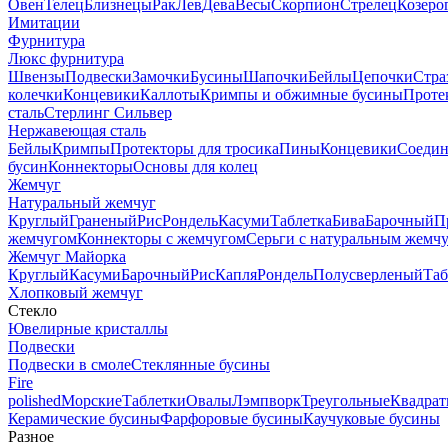
Овен
Телец
Близнецы
Рак
Лев
Дева
Весы
Скорпион
Стрелец
Козеро
Имитации
Фурнитура
Люкс фурнитура
Швензы
Подвески
Замочки
Бусины
Шапочки
Бейлы
Цепочки
Стра
колечки
Концевики
Каллоты
Кримпы и обжимные бусины
Проте
сталь
Стерлинг Сильвер
Нержавеющая сталь
Бейлы
Кримпы
Протекторы для тросика
Пины
Концевики
Соедин
бусин
Коннекторы
Основы для колец
Жемчуг
Натуральный жемчуг
Круглый
Граненый
Рис
Рондель
Касуми
Таблетка
Бива
Барочный
П
жемчугом
Коннекторы с жемчугом
Серьги с натуральным жемч
Жемчуг Майорка
Круглый
Касуми
Барочный
Рис
Капля
Рондель
Полусверленый
Таб
Хлопковый жемчуг
Стекло
Ювелирные кристаллы
Подвески
Подвески в смоле
Стеклянные бусины
Fire
polished
Морские
Таблетки
Овалы
Лэмпворк
Треугольные
Квадрат
Керамические бусины
Фарфоровые бусины
Каучуковые бусины
Разное