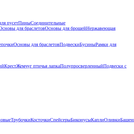
для пусет
Пины
Соединительные
Основы для браслетов
Основы для брошей
Нержавеющая
епочки
Основы для браслетов
Подвески
Бусины
Рамки для
ий
Крест
Жемчуг птичья лапка
Полупросверленный
Подвески с
новые
Трубочки
Косточки
Спейсеры
Биконусы
Капли
Оливки
Башен