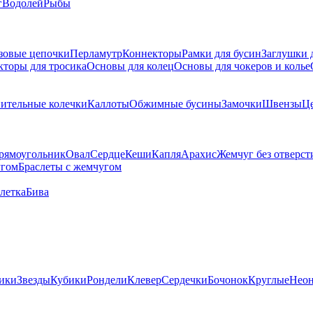
г
Водолей
Рыбы
зовые цепочки
Перламутр
Коннекторы
Рамки для бусин
Заглушки 
кторы для тросика
Основы для колец
Основы для чокеров и колье
ительные колечки
Каллоты
Обжимные бусины
Замочки
Швензы
Ц
рямоугольник
Овал
Сердце
Кеши
Капля
Арахис
Жемчуг без отверст
угом
Браслеты с жемчугом
летка
Бива
ики
Звезды
Кубики
Рондели
Клевер
Сердечки
Бочонок
Круглые
Нео