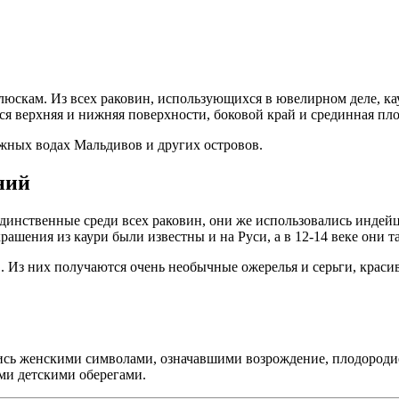
люскам. Из всех раковин, использующихся в ювелирном деле, к
ся верхняя и нижняя поверхности, боковой край и срединная пл
жных водах Мальдивов и других островов.
ний
динственные среди всех раковин, они же использовались индейц
ашения из каури были известны и на Руси, а в 12-14 веке они 
. Из них получаются очень необычные ожерелья и серьги, краси
лись женскими символами, означавшими возрождение, плодородие
ми детскими оберегами.