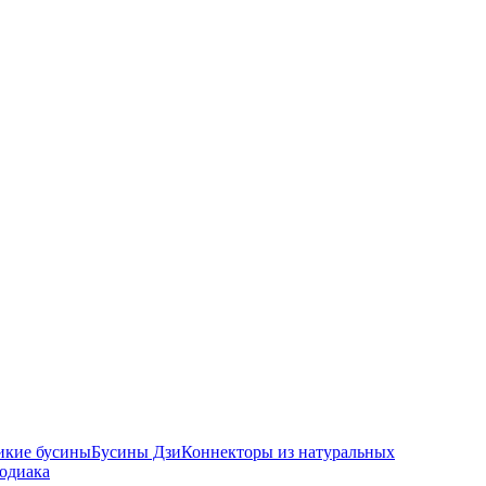
икие бусины
Бусины Дзи
Коннекторы из натуральных
зодиака