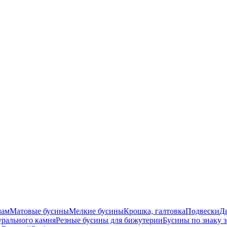
мам
Матовые бусины
Мелкие бусины
Крошка, галтовка
Подвески
Д
урального камня
Резные бусины для бижутерии
Бусины по знаку 