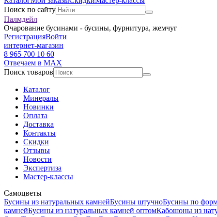
Каталог
Мои заказы
Скидки
Мастер-классы
Поиск по сайту
Палмдейл
Очарование бусинами - бусины, фурнитура, жемчуг
Регистрация
Войти
интернет-магазин
8 965 700 10 60
Отвечаем в MAX
Поиск товаров
Каталог
Минералы
Новинки
Оплата
Доставка
Контакты
Скидки
Отзывы
Новости
Экспертиза
Мастер-классы
Самоцветы
Бусины из натуральных камней
Бусины штучно
Бусины по фор
камней
Бусины из натуральных камней оптом
Кабошоны из нат