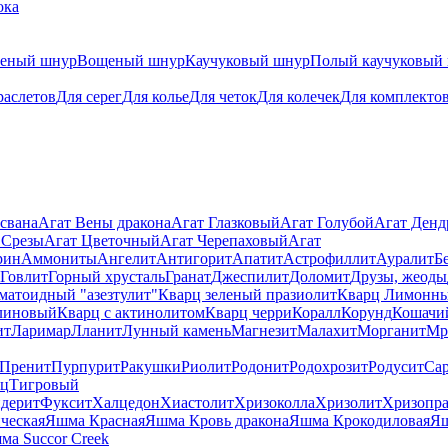
ока
теный шнур
Вощеный шнур
Каучуковый шнур
Полый каучуковый
раслетов
Для серег
Для колье
Для четок
Для колечек
Для комплекто
свана
Агат Вены дракона
Агат Глазковый
Агат Голубой
Агат Ден
 Срезы
Агат Цветочный
Агат Черепаховый
Агат
рин
Аммониты
Ангелит
Антигорит
Апатит
Астрофиллит
Ауралит
Б
Говлит
Горный хрусталь
Гранат
Джеспилит
Доломит
Друзы, жеоды
матоидный "азезтулит"
Кварц зеленый празиолит
Кварц Лимонн
линовый
Кварц с актинолитом
Кварц черри
Коралл
Корунд
Кошачи
ит
Ларимар
Лланит
Лунный камень
Магнезит
Малахит
Морганит
Мр
Пренит
Пурпурит
Ракушки
Риолит
Родонит
Родохрозит
Родусит
Са
рц
Тигровый
дерит
Фуксит
Халцедон
Хиастолит
Хризоколла
Хризолит
Хризопра
ческая
Яшма Красная
Яшма Кровь дракона
Яшма Крокодиловая
Яш
ма Succor Creek