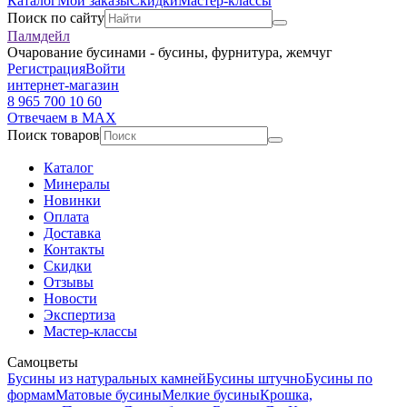
Каталог
Мои заказы
Скидки
Мастер-классы
Поиск по сайту
Палмдейл
Очарование бусинами - бусины, фурнитура, жемчуг
Регистрация
Войти
интернет-магазин
8 965 700 10 60
Отвечаем в MAX
Поиск товаров
Каталог
Минералы
Новинки
Оплата
Доставка
Контакты
Скидки
Отзывы
Новости
Экспертиза
Мастер-классы
Самоцветы
Бусины из натуральных камней
Бусины штучно
Бусины по
формам
Матовые бусины
Мелкие бусины
Крошка,