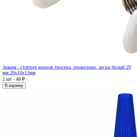
Зажим - стоппер концов тросика, проволоки, лески белый 29
мм 29x10x13мм
2 шт - 48 ₽
В корзину