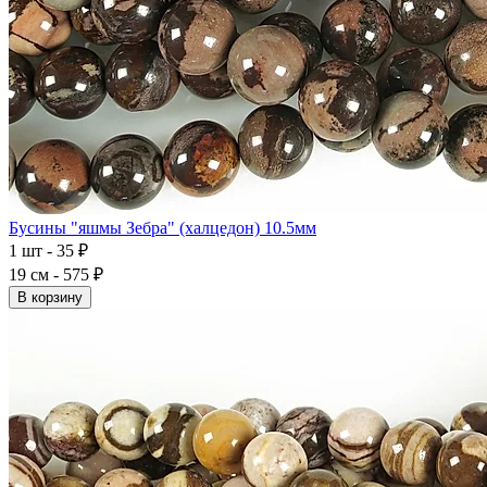
Бусины "яшмы Зебра" (халцедон) 10.5мм
1 шт - 35 ₽
19 см - 575 ₽
В корзину