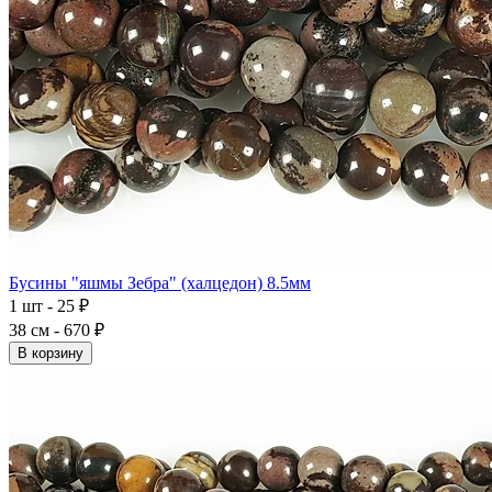
Бусины "яшмы Зебра" (халцедон) 8.5мм
1 шт - 25 ₽
38 см - 670 ₽
В корзину