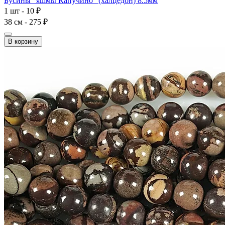
Бусины "яшмы Капучино" (халцедон) 8.5мм
1 шт - 10 ₽
38 см - 275 ₽
В корзину