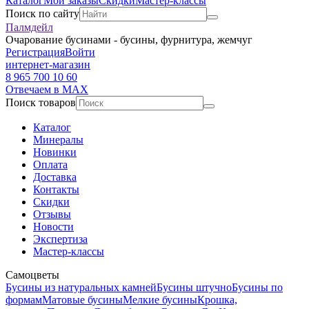
Каталог
Мои заказы
Скидки
Мастер-классы
Поиск по сайту
Палмдейл
Очарование бусинами - бусины, фурнитура, жемчуг
Регистрация
Войти
интернет-магазин
8 965 700 10 60
Отвечаем в MAX
Поиск товаров
Каталог
Минералы
Новинки
Оплата
Доставка
Контакты
Скидки
Отзывы
Новости
Экспертиза
Мастер-классы
Самоцветы
Бусины из натуральных камней
Бусины штучно
Бусины по
формам
Матовые бусины
Мелкие бусины
Крошка,