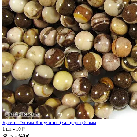
Бусины "яшмы Капучино" (халцедон) 6.5мм
1 шт - 10 ₽
38 см - 340 ₽