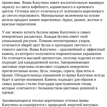
примесями. Яшма Капучино имеет восхитительную манящую
окраску из смеси кофейного, карамельного и кремового
цветов. Оттенки могут отличаться от зеленовато-коричневого
до светло-персикового. Минеральные включения на основе
железа придают камню коричневые, бурые, рыжие, желтые и
красные вкрапления.
У нас можно купить бусины яшмы Капучино в самых
невероятных расцветках. Каждая бусина имеет свой
уникальный рисунок. Помимо неповторимых узоров,
отличается общий цвет бусин и пропорции светлого и
темного цветов. Яшма Капучино – красивейший и эффектный
камень, из которого получаются очаровательные украшения.
Он отличается высокой прочностью, поэтому изделия из него
подходят для каждодневной носки. Завораживающие
цветовые переливы позволяют создавать невероятно
притягательные колье, бусы, чокеры, серьги, браслеты и
броши. Обладательница украшений из яшмы Капучино всегда
будет в центре внимания. Камень подходит для образов в
самых разных стилях благодаря приглушенным тонам,
которые сочетаются с большинством цветовых решений в
одежде.
Запоминающиеся теплые коричневые оттенки яшмы
Капучино ассоциируются с природной энергией матушки-