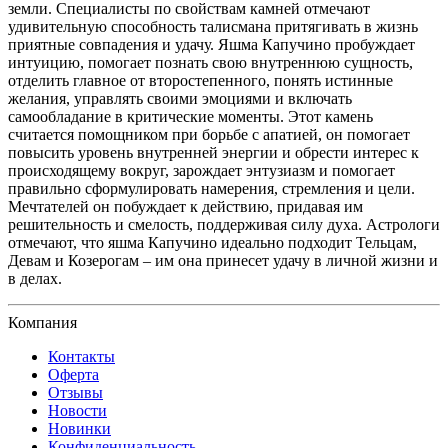
земли. Специалисты по свойствам камней отмечают
удивительную способность талисмана притягивать в жизнь
приятные совпадения и удачу. Яшма Капучино пробуждает
интуицию, помогает познать свою внутреннюю сущность,
отделить главное от второстепенного, понять истинные
желания, управлять своими эмоциями и включать
самообладание в критические моменты. Этот камень
считается помощником при борьбе с апатией, он помогает
повысить уровень внутренней энергии и обрести интерес к
происходящему вокруг, зарождает энтузиазм и помогает
правильно сформулировать намерения, стремления и цели.
Мечтателей он побуждает к действию, придавая им
решительность и смелость, поддерживая силу духа. Астрологи
отмечают, что яшма Капучино идеально подходит Тельцам,
Девам и Козерогам – им она принесет удачу в личной жизни и
в делах.
Компания
Контакты
Оферта
Отзывы
Новости
Новинки
Конфиденциальность