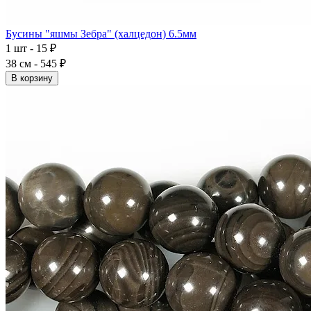
Бусины "яшмы Зебра" (халцедон) 6.5мм
1 шт - 15 ₽
38 см - 545 ₽
В корзину