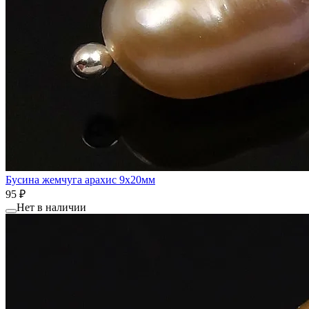
Бусина жемчуга арахис 9x20мм
95 ₽
Нет в наличии