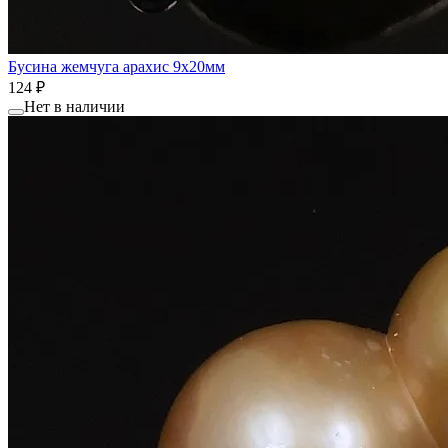
Бусина жемчуга арахис 9x20мм
124 ₽
Нет в наличии