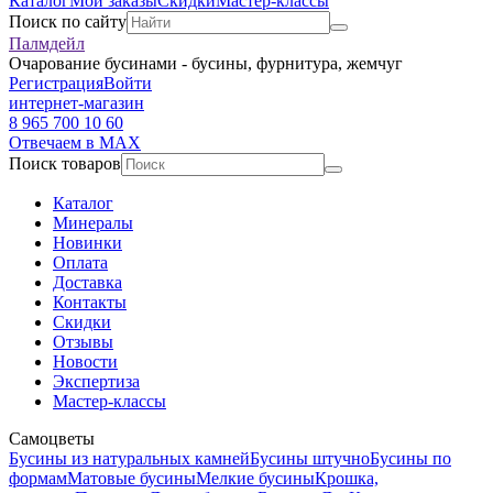
Каталог
Мои заказы
Скидки
Мастер-классы
Поиск по сайту
Палмдейл
Очарование бусинами - бусины, фурнитура, жемчуг
Регистрация
Войти
интернет-магазин
8 965 700 10 60
Отвечаем в MAX
Поиск товаров
Каталог
Минералы
Новинки
Оплата
Доставка
Контакты
Скидки
Отзывы
Новости
Экспертиза
Мастер-классы
Самоцветы
Бусины из натуральных камней
Бусины штучно
Бусины по
формам
Матовые бусины
Мелкие бусины
Крошка,