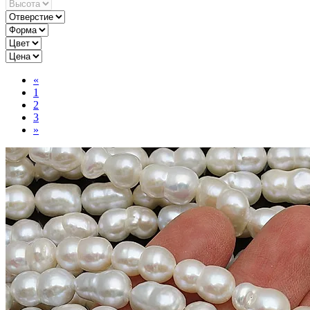
«
1
2
3
»