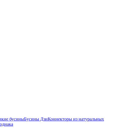
икие бусины
Бусины Дзи
Коннекторы из натуральных
зодиака