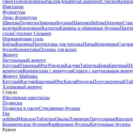
Овен
Телец
Близнецы
Рак
Лев
Дева
Весы
Скорпион
Стрелец
Козеро
Имитации
Фурнитура
Люкс фурнитура
Швензы
Подвески
Замочки
Бусины
Шапочки
Бейлы
Цепочки
Стра
колечки
Концевики
Каллоты
Кримпы и обжимные бусины
Проте
сталь
Стерлинг Сильвер
Нержавеющая сталь
Бейлы
Кримпы
Протекторы для тросика
Пины
Концевики
Соедин
бусин
Коннекторы
Основы для колец
Жемчуг
Натуральный жемчуг
Круглый
Граненый
Рис
Рондель
Касуми
Таблетка
Бива
Барочный
П
жемчугом
Коннекторы с жемчугом
Серьги с натуральным жемч
Жемчуг Майорка
Круглый
Касуми
Барочный
Рис
Капля
Рондель
Полусверленый
Таб
Хлопковый жемчуг
Стекло
Ювелирные кристаллы
Подвески
Подвески в смоле
Стеклянные бусины
Fire
polished
Морские
Таблетки
Овалы
Лэмпворк
Треугольные
Квадрат
Керамические бусины
Фарфоровые бусины
Каучуковые бусины
Разное