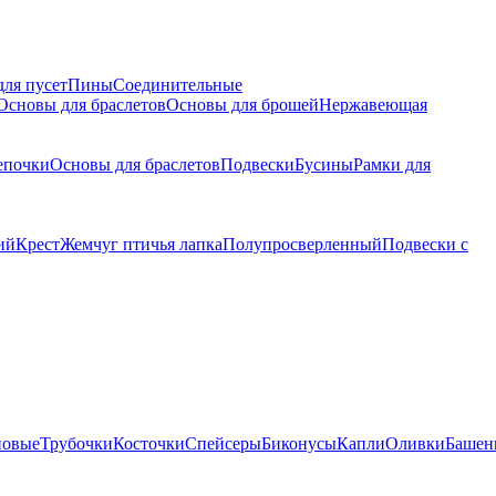
для пусет
Пины
Соединительные
Основы для браслетов
Основы для брошей
Нержавеющая
епочки
Основы для браслетов
Подвески
Бусины
Рамки для
ий
Крест
Жемчуг птичья лапка
Полупросверленный
Подвески с
новые
Трубочки
Косточки
Спейсеры
Биконусы
Капли
Оливки
Башен