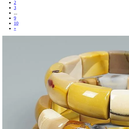
2
3
...
9
10
»