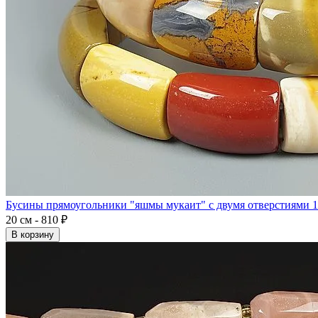
Бусины прямоугольники "яшмы мукаит" с двумя отверстиями 
20 см - 810 ₽
В корзину