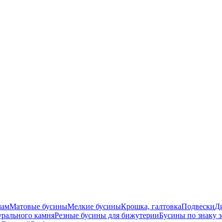
мам
Матовые бусины
Мелкие бусины
Крошка, галтовка
Подвески
Д
урального камня
Резные бусины для бижутерии
Бусины по знаку 