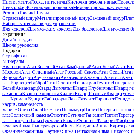
Инструменты
Леска, нить, иглы
Кисточки декоративные
Провол
Нейзильбер
Ювелирная проволока
Мемори проволока
Серебро
Резинка
Тросик
Шнуры
Стразовый шнур
Метализированный шнур
Замшевый шнур
Пле
Наборы материалов для украшений
Для чокеров
Для мужских чокеров
Для браслетов
Для мужских б
Украшения
Дизайн студия
Школа рукоделия
Подарки
Сертификаты
Минералы
Авантюрин
Агат Зеленый
Агат Бамбуковый
Агат Белый
Агат Бот
Моховой
Агат Огненный
Агат Розовый Сакура
Агат Серый
Агат
Черный
Азурит
Азурмалахит
Аквамарин
Амазонит
Аметист
Амет
глаз
Варисцит
Габбро
Гагат
Гелиотис
Гелиотроп
Гематит
Гиперстен
Белый
Аквакварц
Кварц Дымчатый
Кварц Клубничный
Кварц ге
сахарный
Кварц с хлоритом
Кианит
Кварц Розовый
Кварц турма
глаз
Кремень
Кунцит
Лабрадорит
Лава
Лазурит
Ларвикит
Лепидол
каури
Окаменелость
мариам
Оникс
Опал
Пегматит
Перламутр
Пирит
Питерсит
Порфир
глаз
Солнечный камень
Стихтит
Сугилит
Танзанит
Тектит
Тераге
глаз
Тингуаит
Топаз
Турмалин
Унакит
Фианиты
Флюорит
Фосфоси
Зеленая
Яшма Императорская
Яшма Капучино
Яшма Картографи
Океаническая
Яшма Паутина
Яшма Пейзажная
Яшма Пикассо
Яш