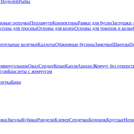
г
Водолей
Рыбы
зовые цепочки
Перламутр
Коннекторы
Рамки для бусин
Заглушки 
кторы для тросика
Основы для колец
Основы для чокеров и колье
ительные колечки
Каллоты
Обжимные бусины
Замочки
Швензы
Ц
рямоугольник
Овал
Сердце
Кеши
Капля
Арахис
Жемчуг без отверст
угом
Браслеты с жемчугом
летка
Бива
ики
Звезды
Кубики
Рондели
Клевер
Сердечки
Бочонок
Круглые
Нео