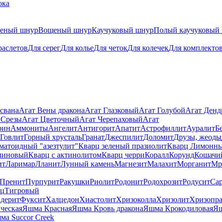
ока
теный шнур
Вощеный шнур
Каучуковый шнур
Полый каучуковый
раслетов
Для серег
Для колье
Для четок
Для колечек
Для комплекто
свана
Агат Вены дракона
Агат Глазковый
Агат Голубой
Агат Ден
 Срезы
Агат Цветочный
Агат Черепаховый
Агат
рин
Аммониты
Ангелит
Антигорит
Апатит
Астрофиллит
Ауралит
Б
Говлит
Горный хрусталь
Гранат
Джеспилит
Доломит
Друзы, жеоды
матоидный "азезтулит"
Кварц зеленый празиолит
Кварц Лимонн
линовый
Кварц с актинолитом
Кварц черри
Коралл
Корунд
Кошачи
ит
Ларимар
Лланит
Лунный камень
Магнезит
Малахит
Морганит
Мр
Пренит
Пурпурит
Ракушки
Риолит
Родонит
Родохрозит
Родусит
Са
рц
Тигровый
дерит
Фуксит
Халцедон
Хиастолит
Хризоколла
Хризолит
Хризопра
ческая
Яшма Красная
Яшма Кровь дракона
Яшма Крокодиловая
Яш
ма Succor Creek