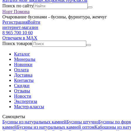
Каталог
Мои заказы
Скидки
Мастер-классы
Поиск по сайту
Норт Помона
Очарование бусинами - бусины, фурнитура, жемчуг
Регистрация
Войти
интернет-магазин
8 965 700 10 60
Отвечаем в MAX
Поиск товаров
Каталог
Минералы
Новинки
Оплата
Доставка
Контакты
Скидки
Отзывы
Новости
Экспертиза
Мастер-классы
Самоцветы
Бусины из натуральных камней
Бусины штучно
Бусины по фор
камней
Бусины из натуральных камней оптом
Кабошоны из нат