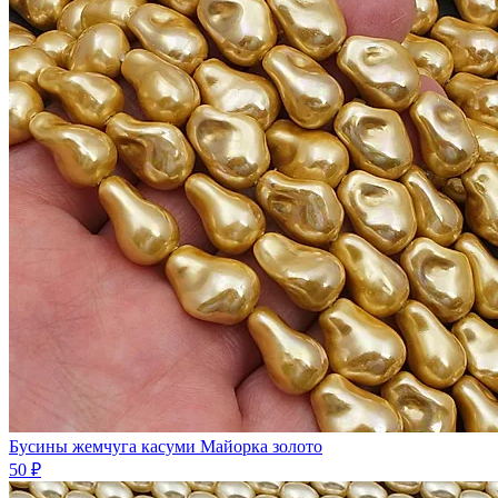
Бусины жемчуга касуми Майорка золото
50 ₽