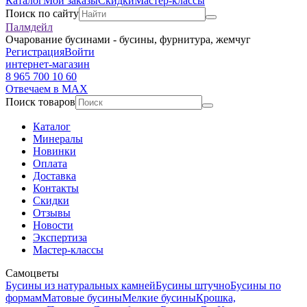
Каталог
Мои заказы
Скидки
Мастер-классы
Поиск по сайту
Палмдейл
Очарование бусинами - бусины, фурнитура, жемчуг
Регистрация
Войти
интернет-магазин
8 965 700 10 60
Отвечаем в MAX
Поиск товаров
Каталог
Минералы
Новинки
Оплата
Доставка
Контакты
Скидки
Отзывы
Новости
Экспертиза
Мастер-классы
Самоцветы
Бусины из натуральных камней
Бусины штучно
Бусины по
формам
Матовые бусины
Мелкие бусины
Крошка,