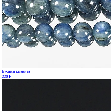
Бусины кианита
220 ₽