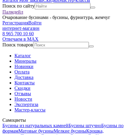
Каталог
Мои заказы
Скидки
Мастер-классы
Поиск по сайту
Палмдейл
Очарование бусинами - бусины, фурнитура, жемчуг
Регистрация
Войти
интернет-магазин
8 965 700 10 60
Отвечаем в MAX
Поиск товаров
Каталог
Минералы
Новинки
Оплата
Доставка
Контакты
Скидки
Отзывы
Новости
Экспертиза
Мастер-классы
Самоцветы
Бусины из натуральных камней
Бусины штучно
Бусины по
формам
Матовые бусины
Мелкие бусины
Крошка,