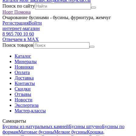
Каталог
Мои заказы
Скидки
Мастер-классы
Поиск по сайту
Норт Помона
Очарование бусинами - бусины, фурнитура, жемчуг
Регистрация
Войти
интернет-магазин
8 965 700 10 60
Отвечаем в MAX
Поиск товаров
Каталог
Минералы
Новинки
Оплата
Доставка
Контакты
Скидки
Отзывы
Новости
Экспертиза
Мастер-классы
Самоцветы
Бусины из натуральных камней
Бусины штучно
Бусины по
формам
Матовые бусины
Мелкие бусины
Крошка,