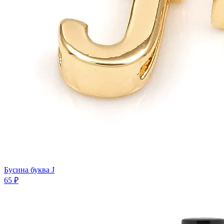
Бусина буква J
65 ₽