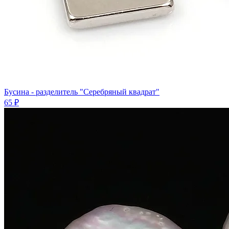
Бусина - разделитель "Серебряный квадрат"
65 ₽