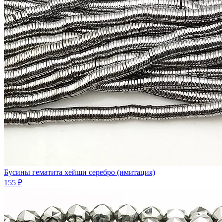
Бусины гематита хейши серебро (имитация)
155 ₽