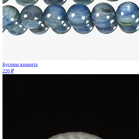
Бусины кианита
220 ₽