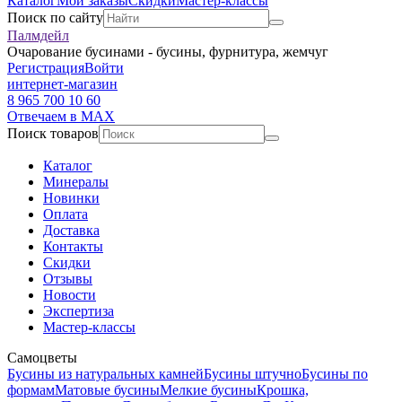
Каталог
Мои заказы
Скидки
Мастер-классы
Поиск по сайту
Палмдейл
Очарование бусинами - бусины, фурнитура, жемчуг
Регистрация
Войти
интернет-магазин
8 965 700 10 60
Отвечаем в MAX
Поиск товаров
Каталог
Минералы
Новинки
Оплата
Доставка
Контакты
Скидки
Отзывы
Новости
Экспертиза
Мастер-классы
Самоцветы
Бусины из натуральных камней
Бусины штучно
Бусины по
формам
Матовые бусины
Мелкие бусины
Крошка,