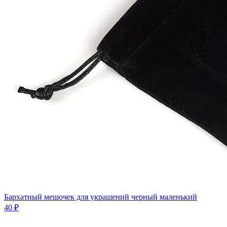
Бархатный мешочек для украшений черный маленький
40 ₽