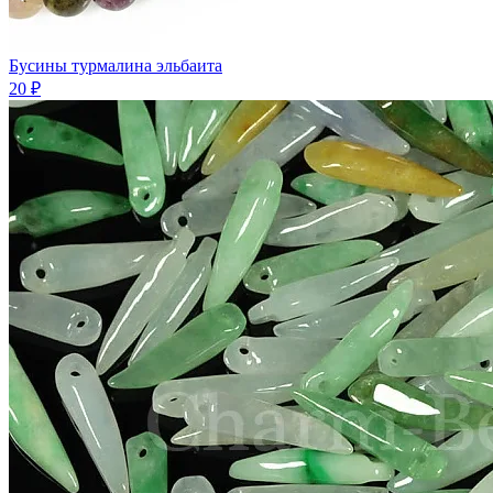
Бусины турмалина эльбаита
20 ₽