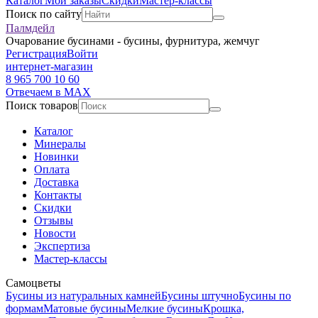
Каталог
Мои заказы
Скидки
Мастер-классы
Поиск по сайту
Палмдейл
Очарование бусинами - бусины, фурнитура, жемчуг
Регистрация
Войти
интернет-магазин
8 965 700 10 60
Отвечаем в MAX
Поиск товаров
Каталог
Минералы
Новинки
Оплата
Доставка
Контакты
Скидки
Отзывы
Новости
Экспертиза
Мастер-классы
Самоцветы
Бусины из натуральных камней
Бусины штучно
Бусины по
формам
Матовые бусины
Мелкие бусины
Крошка,