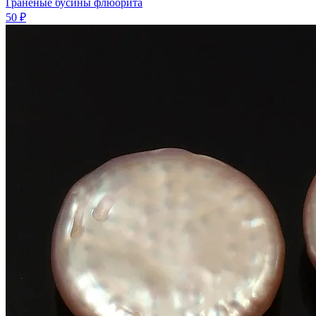
Граненые бусины флюорита
50 ₽