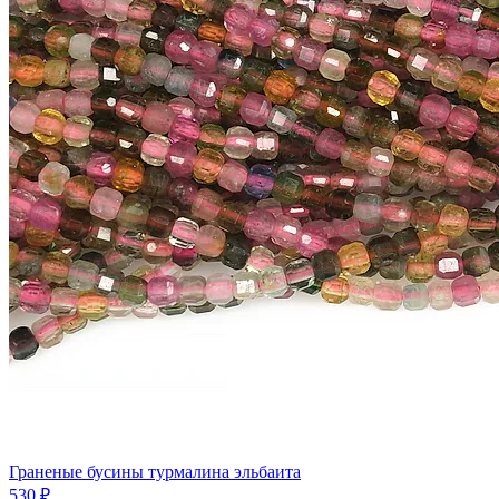
Граненые бусины турмалина эльбаита
530 ₽