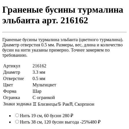
Граненые бусины турмалина
эльбаита арт. 216162
Граненые бусины турмалина эльбаита (цветного турмалина).
Диаметр отверстия 0.5 мм. Размеры, вес, длина и количество
бусин на нити указаны примерно. Точнее замеряем по
требованию.
Артикул
216162
Диаметр
3.3 мм
Отверстие
0.5 мм
Цвет
Мультицвет
Форма
Шар
Огранка
С огранкой
Знаки зодиака
♊ Близнецы
♋ Рак
♏ Скорпион
Нить 19 см, 60 бусин
280 ₽
Нить 38 см, 120 бусин
выгода -25%
480 ₽