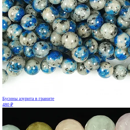
Бусины азурита в граните
480 ₽