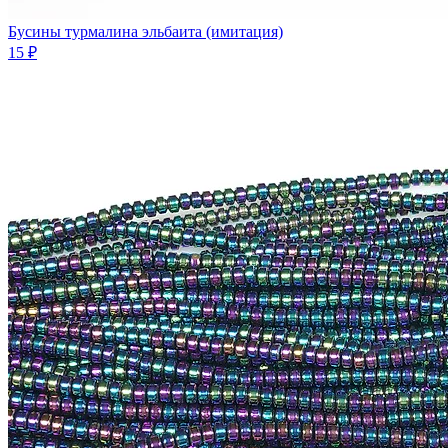
Бусины турмалина эльбаита (имитация)
15 ₽