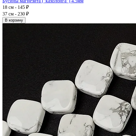
Бусины магнезита ("кахолонга") 4.5мм
18 см - 145 ₽
37 см - 230 ₽
В корзину