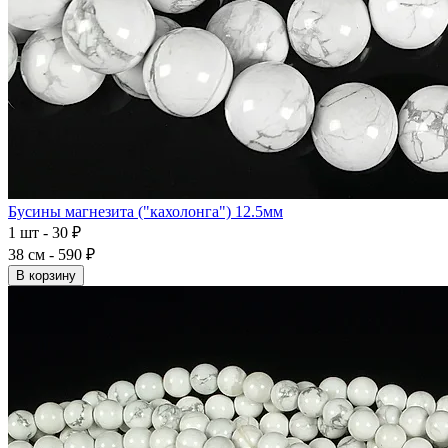
Бусины магнезита ("кахолонга") 12.5мм
1 шт - 30 ₽
38 см - 590 ₽
В корзину