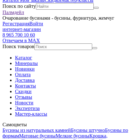
Каталог
Мои заказы
Скидки
Мастер-классы
Поиск по сайту
Палмдейл
Очарование бусинами - бусины, фурнитура, жемчуг
Регистрация
Войти
интернет-магазин
8 965 700 10 60
Отвечаем в MAX
Поиск товаров
Каталог
Минералы
Новинки
Оплата
Доставка
Контакты
Скидки
Отзывы
Новости
Экспертиза
Мастер-классы
Самоцветы
Бусины из натуральных камней
Бусины штучно
Бусины по
формам
Матовые бусины
Мелкие бусины
Крошка,