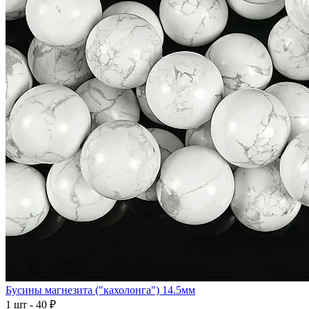
Бусины магнезита ("кахолонга") 14.5мм
1 шт - 40 ₽