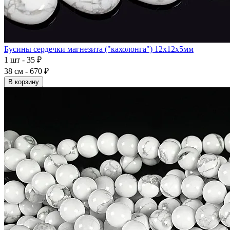
Бусины сердечки магнезита ("кахолонга") 12x12x5мм
1 шт - 35 ₽
38 см - 670 ₽
В корзину