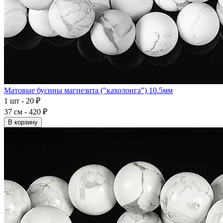
Матовые бусины магнезита ("кахолонга") 10.5мм
1 шт - 20 ₽
37 см - 420 ₽
В корзину