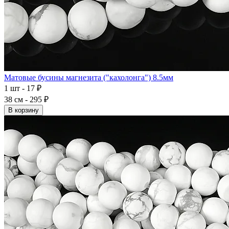
Матовые бусины магнезита ("кахолонга") 8.5мм
1 шт - 17 ₽
38 см - 295 ₽
В корзину