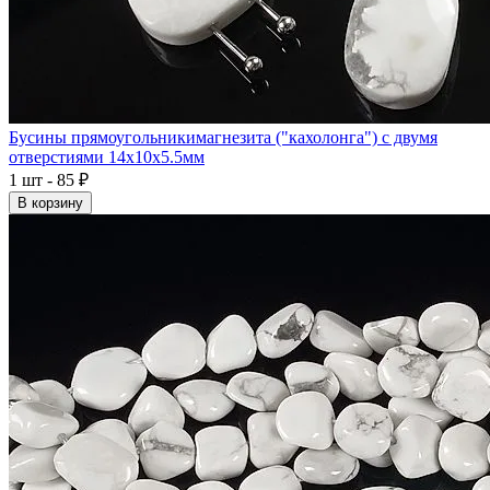
Бусины прямоугольникимагнезита ("кахолонга") с двумя
отверстиями 14x10x5.5мм
1 шт - 85 ₽
В корзину