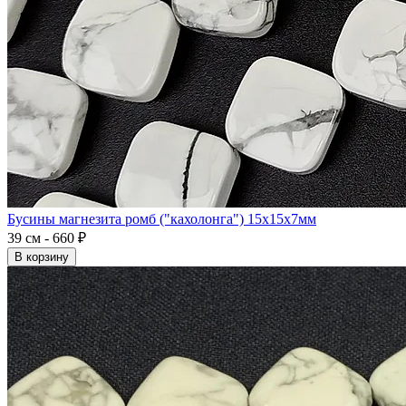
Бусины магнезита ромб ("кахолонга") 15x15x7мм
39 см - 660 ₽
В корзину