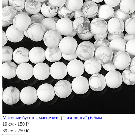
Матовые бусины магнезита ("кахолонга") 6.5мм
19 см - 150 ₽
39 см - 250 ₽