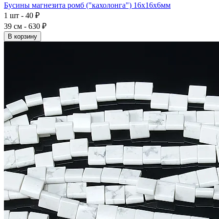
Бусины магнезита ромб ("кахолонга") 16x16x6мм
1 шт - 40 ₽
39 см - 630 ₽
В корзину