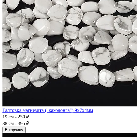
Галтовка магнезита ("кахолонга") 9x7x4мм
19 см - 250 ₽
38 см - 395 ₽
В корзину