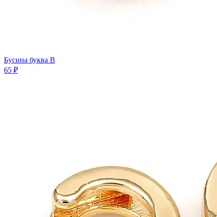
Бусина буква B
65 ₽