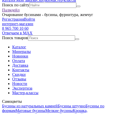
Каталог
Мои заказы
Скидки
Мастер-классы
Поиск по сайту
Палмдейл
Очарование бусинами - бусины, фурнитура, жемчуг
Регистрация
Войти
интернет-магазин
8 965 700 10 60
Отвечаем в MAX
Поиск товаров
Каталог
Минералы
Новинки
Оплата
Доставка
Контакты
Скидки
Отзывы
Новости
Экспертиза
Мастер-классы
Самоцветы
Бусины из натуральных камней
Бусины штучно
Бусины по
формам
Матовые бусины
Мелкие бусины
Крошка,