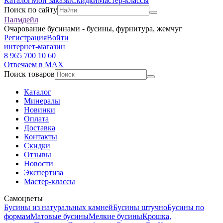
Каталог
Мои заказы
Скидки
Мастер-классы
Поиск по сайту
Палмдейл
Очарование бусинами - бусины, фурнитура, жемчуг
Регистрация
Войти
интернет-магазин
8 965 700 10 60
Отвечаем в MAX
Поиск товаров
Каталог
Минералы
Новинки
Оплата
Доставка
Контакты
Скидки
Отзывы
Новости
Экспертиза
Мастер-классы
Самоцветы
Бусины из натуральных камней
Бусины штучно
Бусины по
формам
Матовые бусины
Мелкие бусины
Крошка,