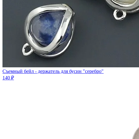
Съемный бейл - держатель для бусин "серебро"
140 ₽