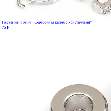
Несъемный бейл " Серебряная капля с кристаллами"
75 ₽