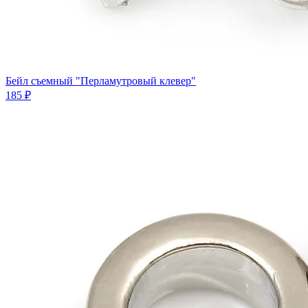
Бейл съемный "Перламутровый клевер"
185 ₽