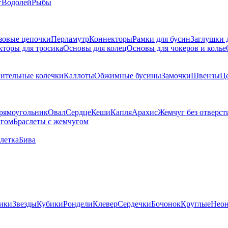
г
Водолей
Рыбы
зовые цепочки
Перламутр
Коннекторы
Рамки для бусин
Заглушки 
кторы для тросика
Основы для колец
Основы для чокеров и колье
ительные колечки
Каллоты
Обжимные бусины
Замочки
Швензы
Ц
рямоугольник
Овал
Сердце
Кеши
Капля
Арахис
Жемчуг без отверст
угом
Браслеты с жемчугом
летка
Бива
ики
Звезды
Кубики
Рондели
Клевер
Сердечки
Бочонок
Круглые
Нео