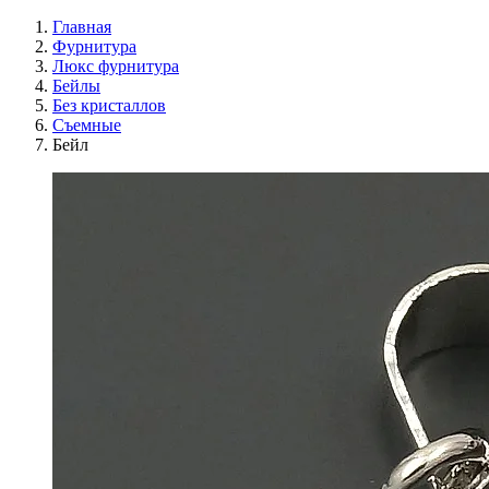
Главная
Фурнитура
Люкс фурнитура
Бейлы
Без кристаллов
Съемные
Бейл