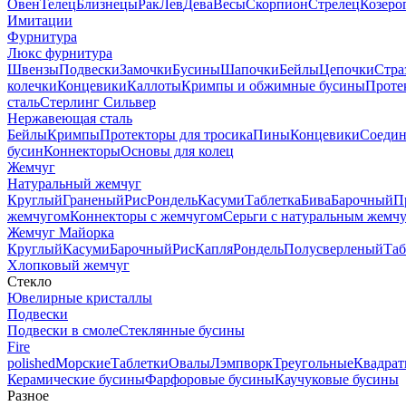
Овен
Телец
Близнецы
Рак
Лев
Дева
Весы
Скорпион
Стрелец
Козеро
Имитации
Фурнитура
Люкс фурнитура
Швензы
Подвески
Замочки
Бусины
Шапочки
Бейлы
Цепочки
Стра
колечки
Концевики
Каллоты
Кримпы и обжимные бусины
Проте
сталь
Стерлинг Сильвер
Нержавеющая сталь
Бейлы
Кримпы
Протекторы для тросика
Пины
Концевики
Соедин
бусин
Коннекторы
Основы для колец
Жемчуг
Натуральный жемчуг
Круглый
Граненый
Рис
Рондель
Касуми
Таблетка
Бива
Барочный
П
жемчугом
Коннекторы с жемчугом
Серьги с натуральным жемч
Жемчуг Майорка
Круглый
Касуми
Барочный
Рис
Капля
Рондель
Полусверленый
Таб
Хлопковый жемчуг
Стекло
Ювелирные кристаллы
Подвески
Подвески в смоле
Стеклянные бусины
Fire
polished
Морские
Таблетки
Овалы
Лэмпворк
Треугольные
Квадрат
Керамические бусины
Фарфоровые бусины
Каучуковые бусины
Разное