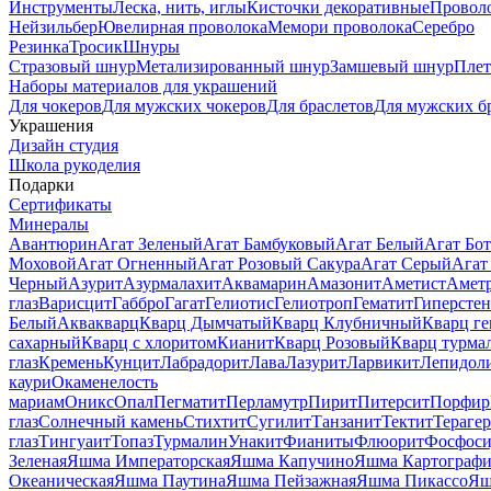
Инструменты
Леска, нить, иглы
Кисточки декоративные
Провол
Нейзильбер
Ювелирная проволока
Мемори проволока
Серебро
Резинка
Тросик
Шнуры
Стразовый шнур
Метализированный шнур
Замшевый шнур
Пле
Наборы материалов для украшений
Для чокеров
Для мужских чокеров
Для браслетов
Для мужских б
Украшения
Дизайн студия
Школа рукоделия
Подарки
Сертификаты
Минералы
Авантюрин
Агат Зеленый
Агат Бамбуковый
Агат Белый
Агат Бот
Моховой
Агат Огненный
Агат Розовый Сакура
Агат Серый
Агат
Черный
Азурит
Азурмалахит
Аквамарин
Амазонит
Аметист
Амет
глаз
Варисцит
Габбро
Гагат
Гелиотис
Гелиотроп
Гематит
Гиперстен
Белый
Аквакварц
Кварц Дымчатый
Кварц Клубничный
Кварц ге
сахарный
Кварц с хлоритом
Кианит
Кварц Розовый
Кварц турма
глаз
Кремень
Кунцит
Лабрадорит
Лава
Лазурит
Ларвикит
Лепидол
каури
Окаменелость
мариам
Оникс
Опал
Пегматит
Перламутр
Пирит
Питерсит
Порфир
глаз
Солнечный камень
Стихтит
Сугилит
Танзанит
Тектит
Тераге
глаз
Тингуаит
Топаз
Турмалин
Унакит
Фианиты
Флюорит
Фосфоси
Зеленая
Яшма Императорская
Яшма Капучино
Яшма Картографи
Океаническая
Яшма Паутина
Яшма Пейзажная
Яшма Пикассо
Яш