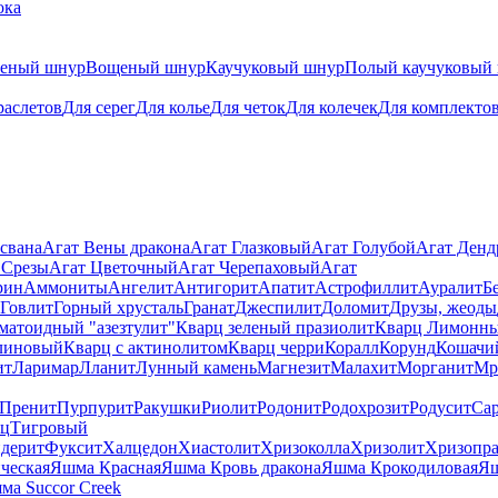
ока
теный шнур
Вощеный шнур
Каучуковый шнур
Полый каучуковый
раслетов
Для серег
Для колье
Для четок
Для колечек
Для комплекто
свана
Агат Вены дракона
Агат Глазковый
Агат Голубой
Агат Ден
 Срезы
Агат Цветочный
Агат Черепаховый
Агат
рин
Аммониты
Ангелит
Антигорит
Апатит
Астрофиллит
Ауралит
Б
Говлит
Горный хрусталь
Гранат
Джеспилит
Доломит
Друзы, жеоды
матоидный "азезтулит"
Кварц зеленый празиолит
Кварц Лимонн
линовый
Кварц с актинолитом
Кварц черри
Коралл
Корунд
Кошачи
ит
Ларимар
Лланит
Лунный камень
Магнезит
Малахит
Морганит
Мр
Пренит
Пурпурит
Ракушки
Риолит
Родонит
Родохрозит
Родусит
Са
рц
Тигровый
дерит
Фуксит
Халцедон
Хиастолит
Хризоколла
Хризолит
Хризопра
ческая
Яшма Красная
Яшма Кровь дракона
Яшма Крокодиловая
Яш
ма Succor Creek