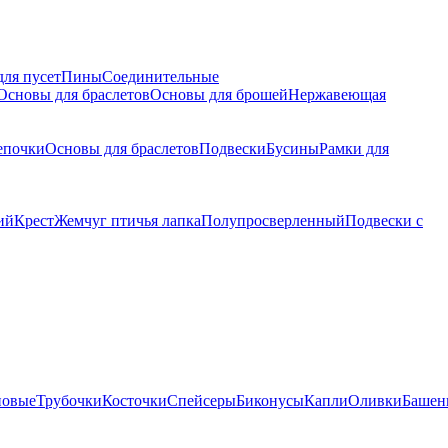
для пусет
Пины
Соединительные
Основы для браслетов
Основы для брошей
Нержавеющая
епочки
Основы для браслетов
Подвески
Бусины
Рамки для
ий
Крест
Жемчуг птичья лапка
Полупросверленный
Подвески с
новые
Трубочки
Косточки
Спейсеры
Биконусы
Капли
Оливки
Башен