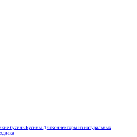
икие бусины
Бусины Дзи
Коннекторы из натуральных
зодиака