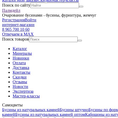
Каталог
Мои заказы
Скидки
Мастер-классы
Поиск по сайту
Палмдейл
Очарование бусинами - бусины, фурнитура, жемчуг
Регистрация
Войти
интернет-магазин
8 965 700 10 60
Отвечаем в MAX
Поиск товаров
Каталог
Минералы
Новинки
Оплата
Доставка
Контакты
Скидки
Отзывы
Новости
Экспертиза
Мастер-классы
Самоцветы
Бусины из натуральных камней
Бусины штучно
Бусины по фор
камней
Бусины из натуральных камней оптом
Кабошоны из нат