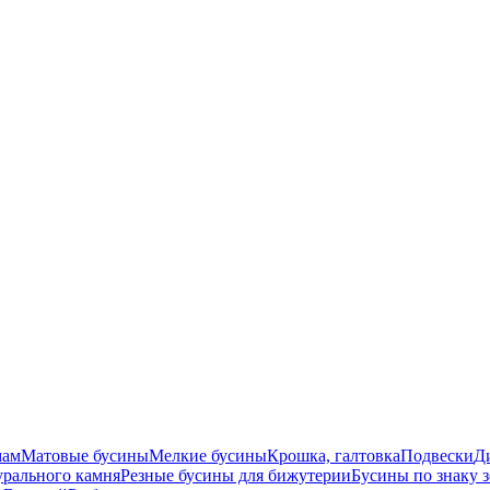
мам
Матовые бусины
Мелкие бусины
Крошка, галтовка
Подвески
Д
урального камня
Резные бусины для бижутерии
Бусины по знаку 