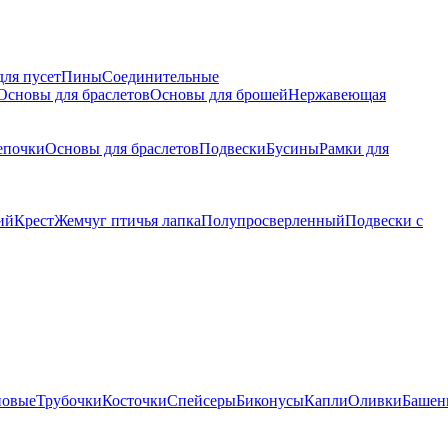
для пусет
Пины
Соединительные
Основы для браслетов
Основы для брошей
Нержавеющая
епочки
Основы для браслетов
Подвески
Бусины
Рамки для
ий
Крест
Жемчуг птичья лапка
Полупросверленный
Подвески с
новые
Трубочки
Косточки
Спейсеры
Биконусы
Капли
Оливки
Башен