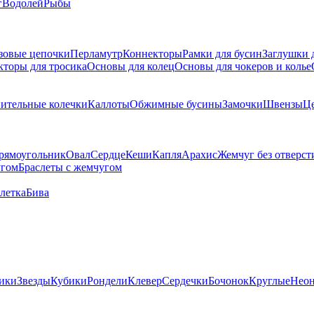
г
Водолей
Рыбы
зовые цепочки
Перламутр
Коннекторы
Рамки для бусин
Заглушки 
кторы для тросика
Основы для колец
Основы для чокеров и колье
ительные колечки
Каллоты
Обжимные бусины
Замочки
Швензы
Ц
рямоугольник
Овал
Сердце
Кеши
Капля
Арахис
Жемчуг без отверст
угом
Браслеты с жемчугом
летка
Бива
ики
Звезды
Кубики
Рондели
Клевер
Сердечки
Бочонок
Круглые
Нео