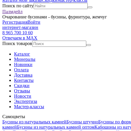
Каталог
Мои заказы
Скидки
Мастер-классы
Поиск по сайту
Палмдейл
Очарование бусинами - бусины, фурнитура, жемчуг
Регистрация
Войти
интернет-магазин
8 965 700 10 60
Отвечаем в MAX
Поиск товаров
Каталог
Минералы
Новинки
Оплата
Доставка
Контакты
Скидки
Отзывы
Новости
Экспертиза
Мастер-классы
Самоцветы
Бусины из натуральных камней
Бусины штучно
Бусины по фор
камней
Бусины из натуральных камней оптом
Кабошоны из нат