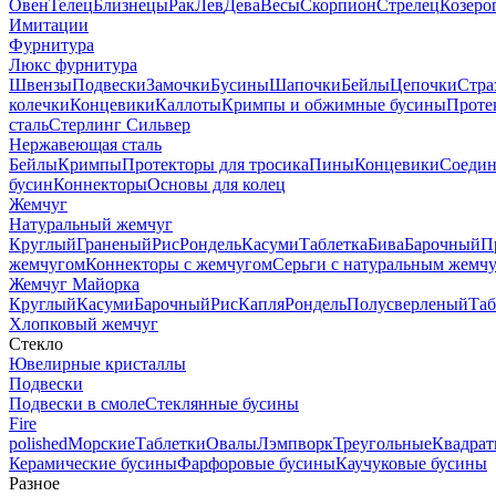
Овен
Телец
Близнецы
Рак
Лев
Дева
Весы
Скорпион
Стрелец
Козеро
Имитации
Фурнитура
Люкс фурнитура
Швензы
Подвески
Замочки
Бусины
Шапочки
Бейлы
Цепочки
Стра
колечки
Концевики
Каллоты
Кримпы и обжимные бусины
Проте
сталь
Стерлинг Сильвер
Нержавеющая сталь
Бейлы
Кримпы
Протекторы для тросика
Пины
Концевики
Соедин
бусин
Коннекторы
Основы для колец
Жемчуг
Натуральный жемчуг
Круглый
Граненый
Рис
Рондель
Касуми
Таблетка
Бива
Барочный
П
жемчугом
Коннекторы с жемчугом
Серьги с натуральным жемч
Жемчуг Майорка
Круглый
Касуми
Барочный
Рис
Капля
Рондель
Полусверленый
Таб
Хлопковый жемчуг
Стекло
Ювелирные кристаллы
Подвески
Подвески в смоле
Стеклянные бусины
Fire
polished
Морские
Таблетки
Овалы
Лэмпворк
Треугольные
Квадрат
Керамические бусины
Фарфоровые бусины
Каучуковые бусины
Разное