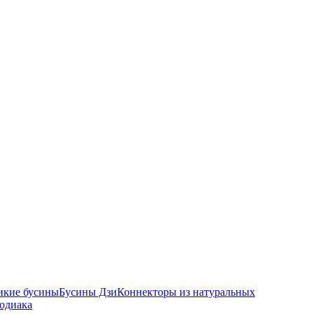
икие бусины
Бусины Дзи
Коннекторы из натуральных
зодиака