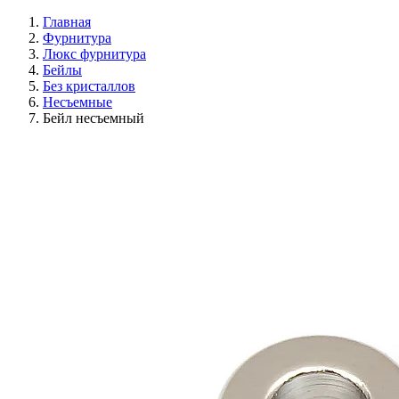
Главная
Фурнитура
Люкс фурнитура
Бейлы
Без кристаллов
Несъемные
Бейл несъемный