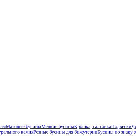
мам
Матовые бусины
Мелкие бусины
Крошка, галтовка
Подвески
Д
урального камня
Резные бусины для бижутерии
Бусины по знаку 