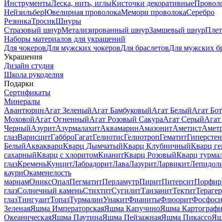
Инструменты
Леска, нить, иглы
Кисточки декоративные
Провол
Нейзильбер
Ювелирная проволока
Мемори проволока
Серебро
Резинка
Тросик
Шнуры
Стразовый шнур
Метализированный шнур
Замшевый шнур
Пле
Наборы материалов для украшений
Для чокеров
Для мужских чокеров
Для браслетов
Для мужских б
Украшения
Дизайн студия
Школа рукоделия
Подарки
Сертификаты
Минералы
Авантюрин
Агат Зеленый
Агат Бамбуковый
Агат Белый
Агат Бот
Моховой
Агат Огненный
Агат Розовый Сакура
Агат Серый
Агат
Черный
Азурит
Азурмалахит
Аквамарин
Амазонит
Аметист
Амет
глаз
Варисцит
Габбро
Гагат
Гелиотис
Гелиотроп
Гематит
Гиперстен
Белый
Аквакварц
Кварц Дымчатый
Кварц Клубничный
Кварц ге
сахарный
Кварц с хлоритом
Кианит
Кварц Розовый
Кварц турма
глаз
Кремень
Кунцит
Лабрадорит
Лава
Лазурит
Ларвикит
Лепидол
каури
Окаменелость
мариам
Оникс
Опал
Пегматит
Перламутр
Пирит
Питерсит
Порфир
глаз
Солнечный камень
Стихтит
Сугилит
Танзанит
Тектит
Тераге
глаз
Тингуаит
Топаз
Турмалин
Унакит
Фианиты
Флюорит
Фосфоси
Зеленая
Яшма Императорская
Яшма Капучино
Яшма Картографи
Океаническая
Яшма Паутина
Яшма Пейзажная
Яшма Пикассо
Яш