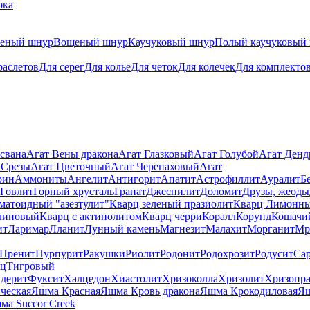
ока
теный шнур
Вощеный шнур
Каучуковый шнур
Полый каучуковый
раслетов
Для серег
Для колье
Для четок
Для колечек
Для комплекто
свана
Агат Вены дракона
Агат Глазковый
Агат Голубой
Агат Ден
 Срезы
Агат Цветочный
Агат Черепаховый
Агат
рин
Аммониты
Ангелит
Антигорит
Апатит
Астрофиллит
Ауралит
Б
Говлит
Горный хрусталь
Гранат
Джеспилит
Доломит
Друзы, жеоды
матоидный "азезтулит"
Кварц зеленый празиолит
Кварц Лимонн
линовый
Кварц с актинолитом
Кварц черри
Коралл
Корунд
Кошачи
ит
Ларимар
Лланит
Лунный камень
Магнезит
Малахит
Морганит
Мр
Пренит
Пурпурит
Ракушки
Риолит
Родонит
Родохрозит
Родусит
Са
рц
Тигровый
дерит
Фуксит
Халцедон
Хиастолит
Хризоколла
Хризолит
Хризопра
ческая
Яшма Красная
Яшма Кровь дракона
Яшма Крокодиловая
Яш
ма Succor Creek