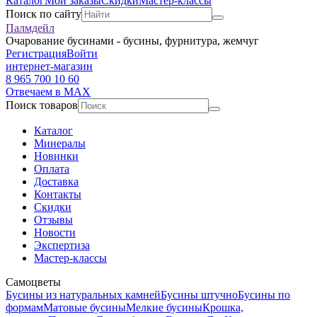
Каталог
Мои заказы
Скидки
Мастер-классы
Поиск по сайту
Палмдейл
Очарование бусинами - бусины, фурнитура, жемчуг
Регистрация
Войти
интернет-магазин
8 965 700 10 60
Отвечаем в MAX
Поиск товаров
Каталог
Минералы
Новинки
Оплата
Доставка
Контакты
Скидки
Отзывы
Новости
Экспертиза
Мастер-классы
Самоцветы
Бусины из натуральных камней
Бусины штучно
Бусины по
формам
Матовые бусины
Мелкие бусины
Крошка,