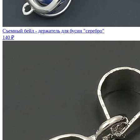
Съемный бейл - держатель для бусин "серебро"
140 ₽