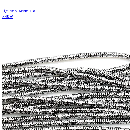
Бусины кианита
340 ₽