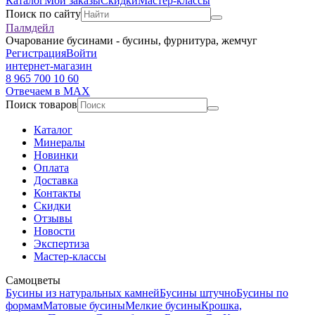
Каталог
Мои заказы
Скидки
Мастер-классы
Поиск по сайту
Палмдейл
Очарование бусинами - бусины, фурнитура, жемчуг
Регистрация
Войти
интернет-магазин
8 965 700 10 60
Отвечаем в MAX
Поиск товаров
Каталог
Минералы
Новинки
Оплата
Доставка
Контакты
Скидки
Отзывы
Новости
Экспертиза
Мастер-классы
Самоцветы
Бусины из натуральных камней
Бусины штучно
Бусины по
формам
Матовые бусины
Мелкие бусины
Крошка,