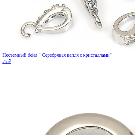
Несъемный бейл " Серебряная капля с кристаллами"
75 ₽