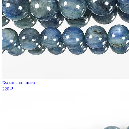
Бусины кианита
220 ₽