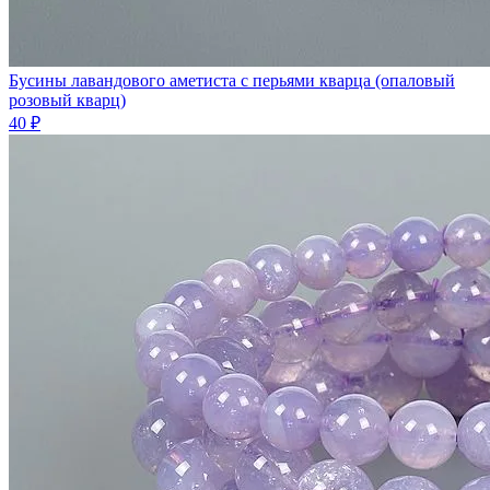
Бусины лавандового аметиста с перьями кварца (опаловый
розовый кварц)
40 ₽