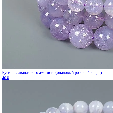
Бусины лавандового аметиста (опаловый розовый кварц)
40 ₽