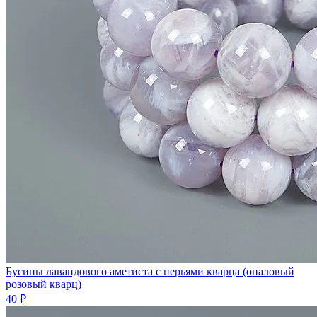
Бусины лавандового аметиста с перьями кварца (опаловый
розовый кварц)
40 ₽