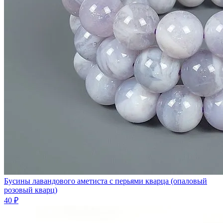
Бусины лавандового аметиста с перьями кварца (опаловый
розовый кварц)
40 ₽