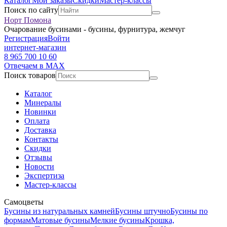
Каталог
Мои заказы
Скидки
Мастер-классы
Поиск по сайту
Норт Помона
Очарование бусинами - бусины, фурнитура, жемчуг
Регистрация
Войти
интернет-магазин
8 965 700 10 60
Отвечаем в MAX
Поиск товаров
Каталог
Минералы
Новинки
Оплата
Доставка
Контакты
Скидки
Отзывы
Новости
Экспертиза
Мастер-классы
Самоцветы
Бусины из натуральных камней
Бусины штучно
Бусины по
формам
Матовые бусины
Мелкие бусины
Крошка,