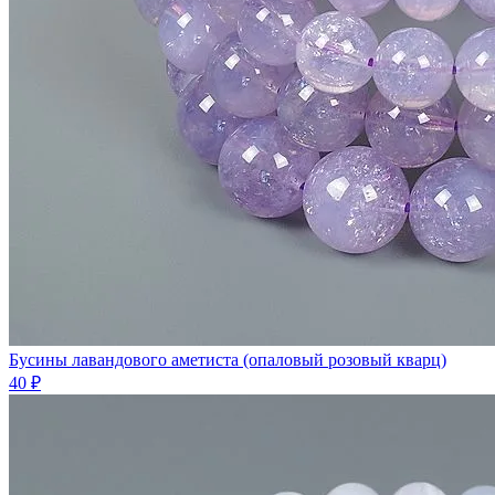
Бусины лавандового аметиста (опаловый розовый кварц)
40 ₽