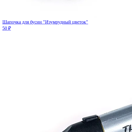
Шапочка для бусин "Изумрудный цветок"
50 ₽