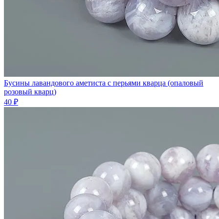
Бусины лавандового аметиста с перьями кварца (опаловый
розовый кварц)
40 ₽