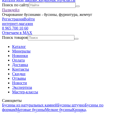
Каталог
Мои заказы
Скидки
Мастер-классы
Поиск по сайту
Палмдейл
Очарование бусинами - бусины, фурнитура, жемчуг
Регистрация
Войти
интернет-магазин
8 965 700 10 60
Отвечаем в MAX
Поиск товаров
Каталог
Минералы
Новинки
Оплата
Доставка
Контакты
Скидки
Отзывы
Новости
Экспертиза
Мастер-классы
Самоцветы
Бусины из натуральных камней
Бусины штучно
Бусины по
формам
Матовые бусины
Мелкие бусины
Крошка,