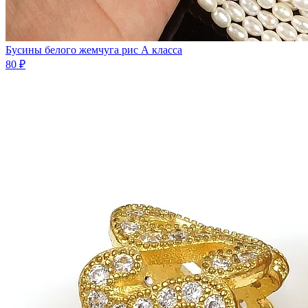
Бусины белого жемчуга рис А класса
80 ₽