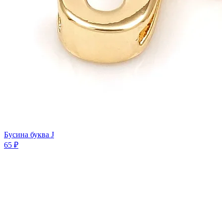
Бусина буква J
65 ₽