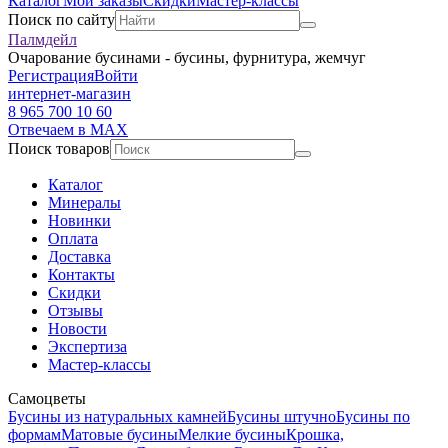
Каталог
Мои заказы
Скидки
Мастер-классы
Поиск по сайту
Палмдейл
Очарование бусинами - бусины, фурнитура, жемчуг
Регистрация
Войти
интернет-магазин
8 965 700 10 60
Отвечаем в MAX
Поиск товаров
Каталог
Минералы
Новинки
Оплата
Доставка
Контакты
Скидки
Отзывы
Новости
Экспертиза
Мастер-классы
Самоцветы
Бусины из натуральных камней
Бусины штучно
Бусины по
формам
Матовые бусины
Мелкие бусины
Крошка,