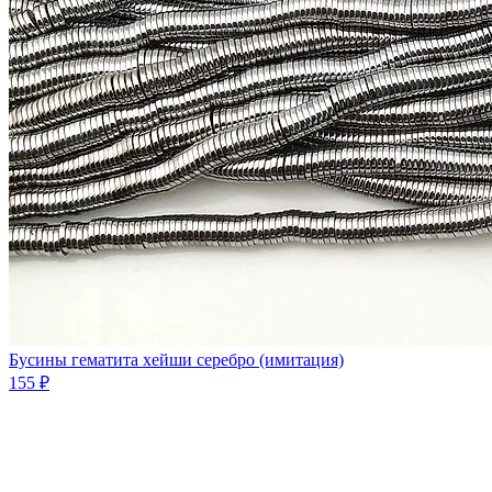
Бусины гематита хейши серебро (имитация)
155 ₽