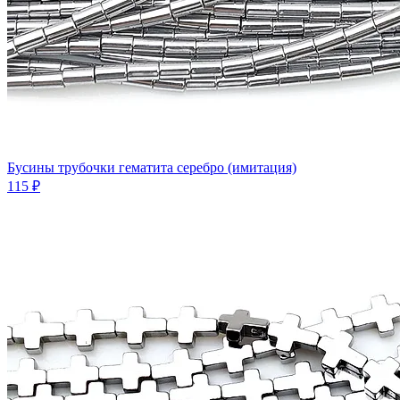
Бусины трубочки гематита серебро (имитация)
115 ₽