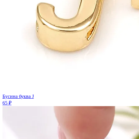
Бусина буква J
65 ₽