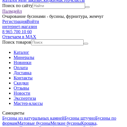
Каталог
Мои заказы
Скидки
Мастер-классы
Поиск по сайту
Палмдейл
Очарование бусинами - бусины, фурнитура, жемчуг
Регистрация
Войти
интернет-магазин
8 965 700 10 60
Отвечаем в MAX
Поиск товаров
Каталог
Минералы
Новинки
Оплата
Доставка
Контакты
Скидки
Отзывы
Новости
Экспертиза
Мастер-классы
Самоцветы
Бусины из натуральных камней
Бусины штучно
Бусины по
формам
Матовые бусины
Мелкие бусины
Крошка,