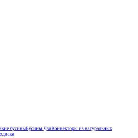
икие бусины
Бусины Дзи
Коннекторы из натуральных
зодиака