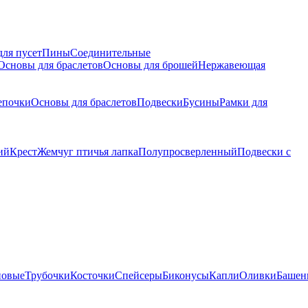
для пусет
Пины
Соединительные
Основы для браслетов
Основы для брошей
Нержавеющая
епочки
Основы для браслетов
Подвески
Бусины
Рамки для
ий
Крест
Жемчуг птичья лапка
Полупросверленный
Подвески с
новые
Трубочки
Косточки
Спейсеры
Биконусы
Капли
Оливки
Башен