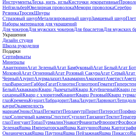
Инструменты
Леска, нить, иглы
Кисточки декоративные
Провол
Нейзильбер
Ювелирная проволока
Мемори проволока
Серебро
Резинка
Тросик
Шнуры
Стразовый шнур
Метализированный шнур
Замшевый шнур
Пле
Наборы материалов для украшений
Для чокеров
Для мужских чокеров
Для браслетов
Для мужских б
Украшения
Дизайн студия
Школа рукоделия
Подарки
Сертификаты
Минералы
Авантюрин
Агат Зеленый
Агат Бамбуковый
Агат Белый
Агат Бот
Моховой
Агат Огненный
Агат Розовый Сакура
Агат Серый
Агат
Черный
Азурит
Азурмалахит
Аквамарин
Амазонит
Аметист
Амет
глаз
Варисцит
Габбро
Гагат
Гелиотис
Гелиотроп
Гематит
Гиперстен
Белый
Аквакварц
Кварц Дымчатый
Кварц Клубничный
Кварц ге
сахарный
Кварц с хлоритом
Кианит
Кварц Розовый
Кварц турма
глаз
Кремень
Кунцит
Лабрадорит
Лава
Лазурит
Ларвикит
Лепидол
каури
Окаменелость
мариам
Оникс
Опал
Пегматит
Перламутр
Пирит
Питерсит
Порфир
глаз
Солнечный камень
Стихтит
Сугилит
Танзанит
Тектит
Тераге
глаз
Тингуаит
Топаз
Турмалин
Унакит
Фианиты
Флюорит
Фосфоси
Зеленая
Яшма Императорская
Яшма Капучино
Яшма Картографи
Океаническая
Яшма Паутина
Яшма Пейзажная
Яшма Пикассо
Яш