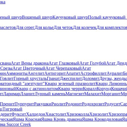
ока
теный шнур
Вощеный шнур
Каучуковый шнур
Полый каучуковый
раслетов
Для серег
Для колье
Для четок
Для колечек
Для комплекто
свана
Агат Вены дракона
Агат Глазковый
Агат Голубой
Агат Ден
 Срезы
Агат Цветочный
Агат Черепаховый
Агат
рин
Аммониты
Ангелит
Антигорит
Апатит
Астрофиллит
Ауралит
Б
Говлит
Горный хрусталь
Гранат
Джеспилит
Доломит
Друзы, жеоды
матоидный "азезтулит"
Кварц зеленый празиолит
Кварц Лимонн
линовый
Кварц с актинолитом
Кварц черри
Коралл
Корунд
Кошачи
ит
Ларимар
Лланит
Лунный камень
Магнезит
Малахит
Морганит
Мр
Пренит
Пурпурит
Ракушки
Риолит
Родонит
Родохрозит
Родусит
Са
рц
Тигровый
дерит
Фуксит
Халцедон
Хиастолит
Хризоколла
Хризолит
Хризопра
ческая
Яшма Красная
Яшма Кровь дракона
Яшма Крокодиловая
Яш
ма Succor Creek