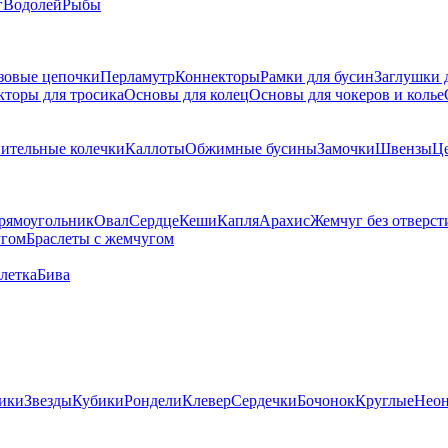
г
Водолей
Рыбы
зовые цепочки
Перламутр
Коннекторы
Рамки для бусин
Заглушки 
кторы для тросика
Основы для колец
Основы для чокеров и колье
ительные колечки
Каллоты
Обжимные бусины
Замочки
Швензы
Ц
рямоугольник
Овал
Сердце
Кеши
Капля
Арахис
Жемчуг без отверст
угом
Браслеты с жемчугом
летка
Бива
ики
Звезды
Кубики
Рондели
Клевер
Сердечки
Бочонок
Круглые
Нео