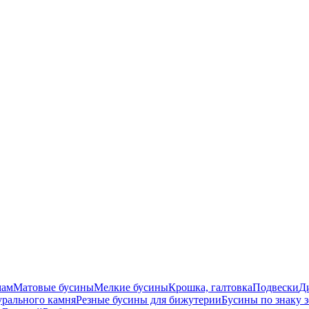
мам
Матовые бусины
Мелкие бусины
Крошка, галтовка
Подвески
Д
урального камня
Резные бусины для бижутерии
Бусины по знаку 