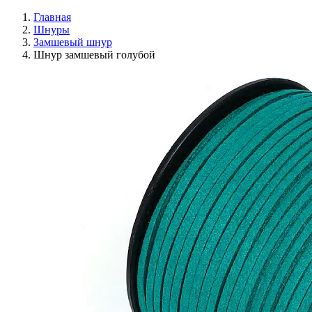
Главная
Шнуры
Замшевый шнур
Шнур замшевый голубой