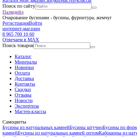
Каталог
Мои заказы
Скидки
Мастер-классы
Поиск по сайту
Палмдейл
Очарование бусинами - бусины, фурнитура, жемчуг
Регистрация
Войти
интернет-магазин
8 965 700 10 60
Отвечаем в MAX
Поиск товаров
Каталог
Минералы
Новинки
Оплата
Доставка
Контакты
Скидки
Отзывы
Новости
Экспертиза
Мастер-классы
Самоцветы
Бусины из натуральных камней
Бусины штучно
Бусины по фор
камней
Бусины из натуральных камней оптом
Кабошоны из нат