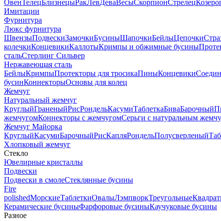
Овен
Телец
Близнецы
Рак
Лев
Дева
Весы
Скорпион
Стрелец
Козеро
Имитации
Фурнитура
Люкс фурнитура
Швензы
Подвески
Замочки
Бусины
Шапочки
Бейлы
Цепочки
Стра
колечки
Концевики
Каллоты
Кримпы и обжимные бусины
Проте
сталь
Стерлинг Сильвер
Нержавеющая сталь
Бейлы
Кримпы
Протекторы для тросика
Пины
Концевики
Соедин
бусин
Коннекторы
Основы для колец
Жемчуг
Натуральный жемчуг
Круглый
Граненый
Рис
Рондель
Касуми
Таблетка
Бива
Барочный
П
жемчугом
Коннекторы с жемчугом
Серьги с натуральным жемч
Жемчуг Майорка
Круглый
Касуми
Барочный
Рис
Капля
Рондель
Полусверленый
Таб
Хлопковый жемчуг
Стекло
Ювелирные кристаллы
Подвески
Подвески в смоле
Стеклянные бусины
Fire
polished
Морские
Таблетки
Овалы
Лэмпворк
Треугольные
Квадрат
Керамические бусины
Фарфоровые бусины
Каучуковые бусины
Разное