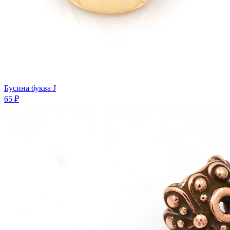
Бусина буква J
65 ₽