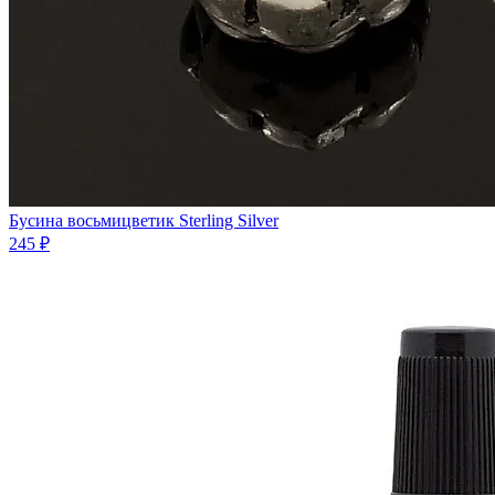
Бусина восьмицветик Sterling Silver
245 ₽