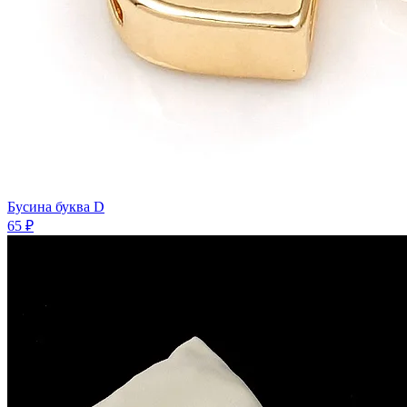
Бусина буква D
65 ₽