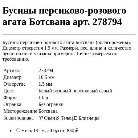
Бусины персиково-розового
агата Ботсвана арт. 278794
Бусины персиково-розового агата Ботсвана (облагорожены).
Диаметр отверстия 1.5 мм. Размеры, вес, длина и количество
бусин на нити указаны примерно. Точнее замеряем по
требованию.
Артикул
278794
Диаметр
10.5 мм
Отверстие
1.5 мм
Цвет
Белый розовый персиковый серый
Форма
Шар
Огранка
Без огранки
Месторождение
Ботсвана
Знаки зодиака
♈ Овен
♉ Телец
♊ Близнецы
Нить 19 см, 20 бусин
830 ₽