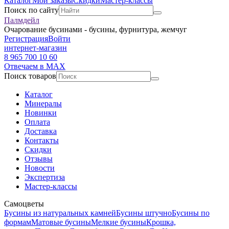
Каталог
Мои заказы
Скидки
Мастер-классы
Поиск по сайту
Палмдейл
Очарование бусинами - бусины, фурнитура, жемчуг
Регистрация
Войти
интернет-магазин
8 965 700 10 60
Отвечаем в MAX
Поиск товаров
Каталог
Минералы
Новинки
Оплата
Доставка
Контакты
Скидки
Отзывы
Новости
Экспертиза
Мастер-классы
Самоцветы
Бусины из натуральных камней
Бусины штучно
Бусины по
формам
Матовые бусины
Мелкие бусины
Крошка,