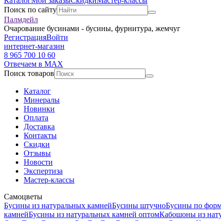
Каталог
Мои заказы
Скидки
Мастер-классы
Поиск по сайту
Палмдейл
Очарование бусинами - бусины, фурнитура, жемчуг
Регистрация
Войти
интернет-магазин
8 965 700 10 60
Отвечаем в MAX
Поиск товаров
Каталог
Минералы
Новинки
Оплата
Доставка
Контакты
Скидки
Отзывы
Новости
Экспертиза
Мастер-классы
Самоцветы
Бусины из натуральных камней
Бусины штучно
Бусины по фор
камней
Бусины из натуральных камней оптом
Кабошоны из нат