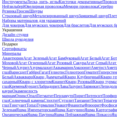
Инструменты
Леска, нить, иглы
Кисточки декоративные
Провол
Нейзильбер
Ювелирная проволока
Мемори проволока
Серебро
Резинка
Тросик
Шнуры
Стразовый шнур
Метализированный шнур
Замшевый шнур
Пле
Наборы материалов для украшений
Для чокеров
Для мужских чокеров
Для браслетов
Для мужских б
Украшения
Дизайн студия
Школа рукоделия
Подарки
Сертификаты
Минералы
Авантюрин
Агат Зеленый
Агат Бамбуковый
Агат Белый
Агат Бот
Моховой
Агат Огненный
Агат Розовый Сакура
Агат Серый
Агат
Черный
Азурит
Азурмалахит
Аквамарин
Амазонит
Аметист
Амет
глаз
Варисцит
Габбро
Гагат
Гелиотис
Гелиотроп
Гематит
Гиперстен
Белый
Аквакварц
Кварц Дымчатый
Кварц Клубничный
Кварц ге
сахарный
Кварц с хлоритом
Кианит
Кварц Розовый
Кварц турма
глаз
Кремень
Кунцит
Лабрадорит
Лава
Лазурит
Ларвикит
Лепидол
каури
Окаменелость
мариам
Оникс
Опал
Пегматит
Перламутр
Пирит
Питерсит
Порфир
глаз
Солнечный камень
Стихтит
Сугилит
Танзанит
Тектит
Тераге
глаз
Тингуаит
Топаз
Турмалин
Унакит
Фианиты
Флюорит
Фосфоси
Зеленая
Яшма Императорская
Яшма Капучино
Яшма Картографи
Океаническая
Яшма Паутина
Яшма Пейзажная
Яшма Пикассо
Яш