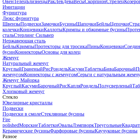
Овен
Телец
Близнецы
Рак
Лев
Дева
Весы
Скорпион
Стрелец
Козеро
Имитации
Фурнитура
Люкс фурнитура
Швензы
Подвески
Замочки
Бусины
Шапочки
Бейлы
Цепочки
Стра
колечки
Концевики
Каллоты
Кримпы и обжимные бусины
Проте
сталь
Стерлинг Сильвер
Нержавеющая сталь
Бейлы
Кримпы
Протекторы для тросика
Пины
Концевики
Соедин
бусин
Коннекторы
Основы для колец
Жемчуг
Натуральный жемчуг
Круглый
Граненый
Рис
Рондель
Касуми
Таблетка
Бива
Барочный
П
жемчугом
Коннекторы с жемчугом
Серьги с натуральным жемч
Жемчуг Майорка
Круглый
Касуми
Барочный
Рис
Капля
Рондель
Полусверленый
Таб
Хлопковый жемчуг
Стекло
Ювелирные кристаллы
Подвески
Подвески в смоле
Стеклянные бусины
Fire
polished
Морские
Таблетки
Овалы
Лэмпворк
Треугольные
Квадрат
Керамические бусины
Фарфоровые бусины
Каучуковые бусины
Разное