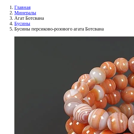
Главная
Минералы
Агат Ботсвана
Бусины
Бусины персиково-розового агата Ботсвана