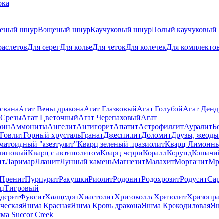
ока
теный шнур
Вощеный шнур
Каучуковый шнур
Полый каучуковый
раслетов
Для серег
Для колье
Для четок
Для колечек
Для комплекто
свана
Агат Вены дракона
Агат Глазковый
Агат Голубой
Агат Ден
 Срезы
Агат Цветочный
Агат Черепаховый
Агат
рин
Аммониты
Ангелит
Антигорит
Апатит
Астрофиллит
Ауралит
Б
Говлит
Горный хрусталь
Гранат
Джеспилит
Доломит
Друзы, жеоды
матоидный "азезтулит"
Кварц зеленый празиолит
Кварц Лимонн
линовый
Кварц с актинолитом
Кварц черри
Коралл
Корунд
Кошачи
ит
Ларимар
Лланит
Лунный камень
Магнезит
Малахит
Морганит
Мр
Пренит
Пурпурит
Ракушки
Риолит
Родонит
Родохрозит
Родусит
Са
рц
Тигровый
дерит
Фуксит
Халцедон
Хиастолит
Хризоколла
Хризолит
Хризопра
ческая
Яшма Красная
Яшма Кровь дракона
Яшма Крокодиловая
Яш
ма Succor Creek