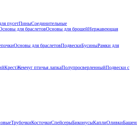
для пусет
Пины
Соединительные
Основы для браслетов
Основы для брошей
Нержавеющая
епочки
Основы для браслетов
Подвески
Бусины
Рамки для
ий
Крест
Жемчуг птичья лапка
Полупросверленный
Подвески с
новые
Трубочки
Косточки
Спейсеры
Биконусы
Капли
Оливки
Башен