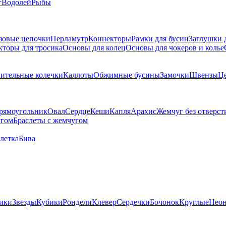
г
Водолей
Рыбы
зовые цепочки
Перламутр
Коннекторы
Рамки для бусин
Заглушки 
кторы для тросика
Основы для колец
Основы для чокеров и колье
ительные колечки
Каллоты
Обжимные бусины
Замочки
Швензы
Ц
рямоугольник
Овал
Сердце
Кеши
Капля
Арахис
Жемчуг без отверст
угом
Браслеты с жемчугом
летка
Бива
ики
Звезды
Кубики
Рондели
Клевер
Сердечки
Бочонок
Круглые
Нео