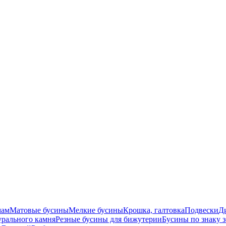
мам
Матовые бусины
Мелкие бусины
Крошка, галтовка
Подвески
Д
урального камня
Резные бусины для бижутерии
Бусины по знаку 