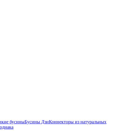
икие бусины
Бусины Дзи
Коннекторы из натуральных
зодиака