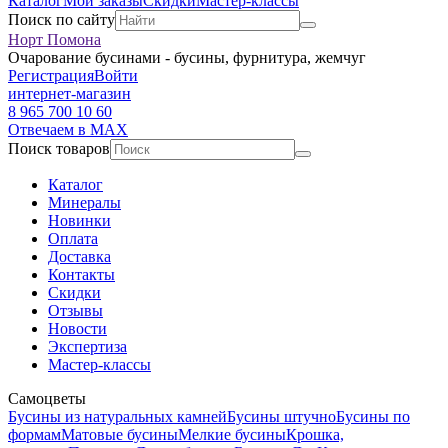
Каталог
Мои заказы
Скидки
Мастер-классы
Поиск по сайту
Норт Помона
Очарование бусинами - бусины, фурнитура, жемчуг
Регистрация
Войти
интернет-магазин
8 965 700 10 60
Отвечаем в MAX
Поиск товаров
Каталог
Минералы
Новинки
Оплата
Доставка
Контакты
Скидки
Отзывы
Новости
Экспертиза
Мастер-классы
Самоцветы
Бусины из натуральных камней
Бусины штучно
Бусины по
формам
Матовые бусины
Мелкие бусины
Крошка,