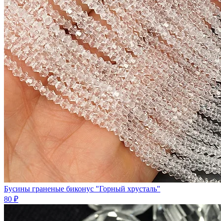
Бусины граненые биконус "Горный хрусталь"
80 ₽