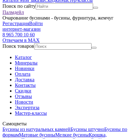
Каталог
Мои заказы
Скидки
Мастер-классы
Поиск по сайту
Палмдейл
Очарование бусинами - бусины, фурнитура, жемчуг
Регистрация
Войти
интернет-магазин
8 965 700 10 60
Отвечаем в MAX
Поиск товаров
Каталог
Минералы
Новинки
Оплата
Доставка
Контакты
Скидки
Отзывы
Новости
Экспертиза
Мастер-классы
Самоцветы
Бусины из натуральных камней
Бусины штучно
Бусины по
формам
Матовые бусины
Мелкие бусины
Крошка,