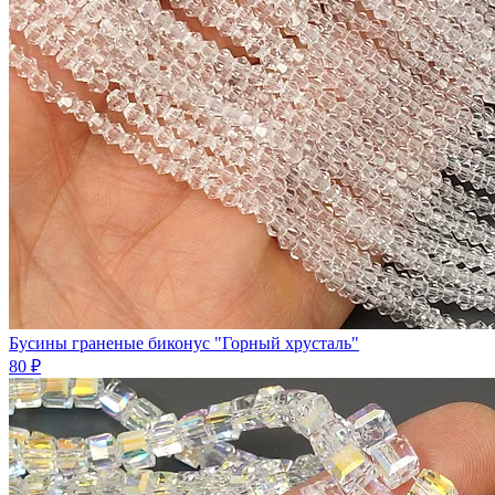
Бусины граненые биконус "Горный хрусталь"
80 ₽