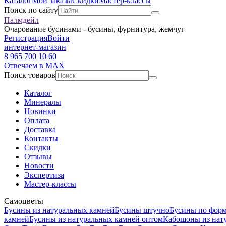
Каталог
Мои заказы
Скидки
Мастер-классы
Поиск по сайту
Палмдейл
Очарование бусинами - бусины, фурнитура, жемчуг
Регистрация
Войти
интернет-магазин
8 965 700 10 60
Отвечаем в MAX
Поиск товаров
Каталог
Минералы
Новинки
Оплата
Доставка
Контакты
Скидки
Отзывы
Новости
Экспертиза
Мастер-классы
Самоцветы
Бусины из натуральных камней
Бусины штучно
Бусины по фор
камней
Бусины из натуральных камней оптом
Кабошоны из нат