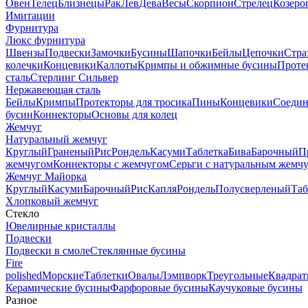
Овен
Телец
Близнецы
Рак
Лев
Дева
Весы
Скорпион
Стрелец
Козеро
Имитации
Фурнитура
Люкс фурнитура
Швензы
Подвески
Замочки
Бусины
Шапочки
Бейлы
Цепочки
Стра
колечки
Концевики
Каллоты
Кримпы и обжимные бусины
Проте
сталь
Стерлинг Сильвер
Нержавеющая сталь
Бейлы
Кримпы
Протекторы для тросика
Пины
Концевики
Соедин
бусин
Коннекторы
Основы для колец
Жемчуг
Натуральный жемчуг
Круглый
Граненый
Рис
Рондель
Касуми
Таблетка
Бива
Барочный
П
жемчугом
Коннекторы с жемчугом
Серьги с натуральным жемч
Жемчуг Майорка
Круглый
Касуми
Барочный
Рис
Капля
Рондель
Полусверленый
Таб
Хлопковый жемчуг
Стекло
Ювелирные кристаллы
Подвески
Подвески в смоле
Стеклянные бусины
Fire
polished
Морские
Таблетки
Овалы
Лэмпворк
Треугольные
Квадрат
Керамические бусины
Фарфоровые бусины
Каучуковые бусины
Разное