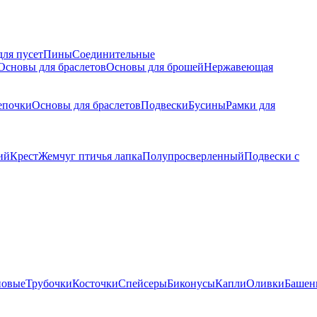
для пусет
Пины
Соединительные
Основы для браслетов
Основы для брошей
Нержавеющая
епочки
Основы для браслетов
Подвески
Бусины
Рамки для
ий
Крест
Жемчуг птичья лапка
Полупросверленный
Подвески с
новые
Трубочки
Косточки
Спейсеры
Биконусы
Капли
Оливки
Башен