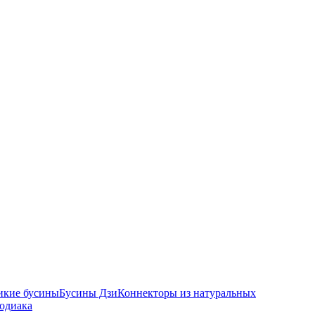
икие бусины
Бусины Дзи
Коннекторы из натуральных
зодиака