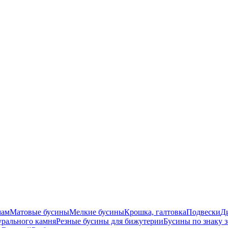
мам
Матовые бусины
Мелкие бусины
Крошка, галтовка
Подвески
Д
урального камня
Резные бусины для бижутерии
Бусины по знаку 