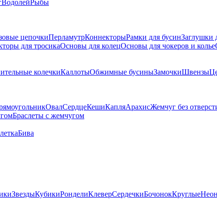
г
Водолей
Рыбы
зовые цепочки
Перламутр
Коннекторы
Рамки для бусин
Заглушки 
кторы для тросика
Основы для колец
Основы для чокеров и колье
ительные колечки
Каллоты
Обжимные бусины
Замочки
Швензы
Ц
рямоугольник
Овал
Сердце
Кеши
Капля
Арахис
Жемчуг без отверст
угом
Браслеты с жемчугом
летка
Бива
ики
Звезды
Кубики
Рондели
Клевер
Сердечки
Бочонок
Круглые
Нео