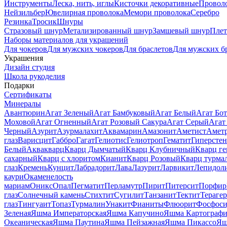
Инструменты
Леска, нить, иглы
Кисточки декоративные
Провол
Нейзильбер
Ювелирная проволока
Мемори проволока
Серебро
Резинка
Тросик
Шнуры
Стразовый шнур
Метализированный шнур
Замшевый шнур
Пле
Наборы материалов для украшений
Для чокеров
Для мужских чокеров
Для браслетов
Для мужских б
Украшения
Дизайн студия
Школа рукоделия
Подарки
Сертификаты
Минералы
Авантюрин
Агат Зеленый
Агат Бамбуковый
Агат Белый
Агат Бот
Моховой
Агат Огненный
Агат Розовый Сакура
Агат Серый
Агат
Черный
Азурит
Азурмалахит
Аквамарин
Амазонит
Аметист
Амет
глаз
Варисцит
Габбро
Гагат
Гелиотис
Гелиотроп
Гематит
Гиперстен
Белый
Аквакварц
Кварц Дымчатый
Кварц Клубничный
Кварц ге
сахарный
Кварц с хлоритом
Кианит
Кварц Розовый
Кварц турма
глаз
Кремень
Кунцит
Лабрадорит
Лава
Лазурит
Ларвикит
Лепидол
каури
Окаменелость
мариам
Оникс
Опал
Пегматит
Перламутр
Пирит
Питерсит
Порфир
глаз
Солнечный камень
Стихтит
Сугилит
Танзанит
Тектит
Тераге
глаз
Тингуаит
Топаз
Турмалин
Унакит
Фианиты
Флюорит
Фосфоси
Зеленая
Яшма Императорская
Яшма Капучино
Яшма Картографи
Океаническая
Яшма Паутина
Яшма Пейзажная
Яшма Пикассо
Яш