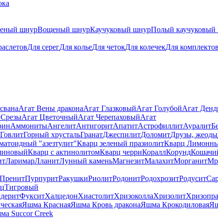
ока
теный шнур
Вощеный шнур
Каучуковый шнур
Полый каучуковый
раслетов
Для серег
Для колье
Для четок
Для колечек
Для комплекто
свана
Агат Вены дракона
Агат Глазковый
Агат Голубой
Агат Ден
 Срезы
Агат Цветочный
Агат Черепаховый
Агат
рин
Аммониты
Ангелит
Антигорит
Апатит
Астрофиллит
Ауралит
Б
Говлит
Горный хрусталь
Гранат
Джеспилит
Доломит
Друзы, жеоды
матоидный "азезтулит"
Кварц зеленый празиолит
Кварц Лимонн
линовый
Кварц с актинолитом
Кварц черри
Коралл
Корунд
Кошачи
ит
Ларимар
Лланит
Лунный камень
Магнезит
Малахит
Морганит
Мр
Пренит
Пурпурит
Ракушки
Риолит
Родонит
Родохрозит
Родусит
Са
рц
Тигровый
дерит
Фуксит
Халцедон
Хиастолит
Хризоколла
Хризолит
Хризопра
ческая
Яшма Красная
Яшма Кровь дракона
Яшма Крокодиловая
Яш
ма Succor Creek