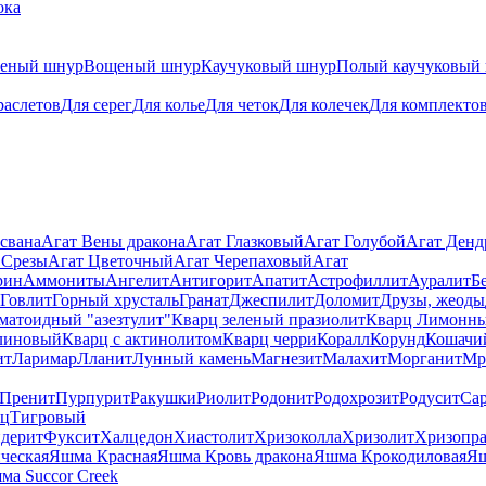
ока
теный шнур
Вощеный шнур
Каучуковый шнур
Полый каучуковый
раслетов
Для серег
Для колье
Для четок
Для колечек
Для комплекто
свана
Агат Вены дракона
Агат Глазковый
Агат Голубой
Агат Ден
 Срезы
Агат Цветочный
Агат Черепаховый
Агат
рин
Аммониты
Ангелит
Антигорит
Апатит
Астрофиллит
Ауралит
Б
Говлит
Горный хрусталь
Гранат
Джеспилит
Доломит
Друзы, жеоды
матоидный "азезтулит"
Кварц зеленый празиолит
Кварц Лимонн
линовый
Кварц с актинолитом
Кварц черри
Коралл
Корунд
Кошачи
ит
Ларимар
Лланит
Лунный камень
Магнезит
Малахит
Морганит
Мр
Пренит
Пурпурит
Ракушки
Риолит
Родонит
Родохрозит
Родусит
Са
рц
Тигровый
дерит
Фуксит
Халцедон
Хиастолит
Хризоколла
Хризолит
Хризопра
ческая
Яшма Красная
Яшма Кровь дракона
Яшма Крокодиловая
Яш
ма Succor Creek