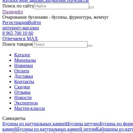
Каталог
Мои заказы
Скидки
Мастер-классы
Поиск по сайту
Палмдейл
Очарование бусинами - бусины, фурнитура, жемчуг
Регистрация
Войти
интернет-магазин
8 965 700 10 60
Отвечаем в MAX
Поиск товаров
Каталог
Минералы
Новинки
Оплата
Доставка
Контакты
Скидки
Отзывы
Новости
Экспертиза
Мастер-классы
Самоцветы
Бусины из натуральных камней
Бусины штучно
Бусины по фор
камней
Бусины из натуральных камней оптом
Кабошоны из нат