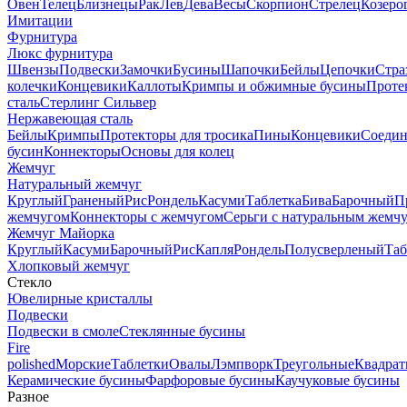
Овен
Телец
Близнецы
Рак
Лев
Дева
Весы
Скорпион
Стрелец
Козеро
Имитации
Фурнитура
Люкс фурнитура
Швензы
Подвески
Замочки
Бусины
Шапочки
Бейлы
Цепочки
Стра
колечки
Концевики
Каллоты
Кримпы и обжимные бусины
Проте
сталь
Стерлинг Сильвер
Нержавеющая сталь
Бейлы
Кримпы
Протекторы для тросика
Пины
Концевики
Соедин
бусин
Коннекторы
Основы для колец
Жемчуг
Натуральный жемчуг
Круглый
Граненый
Рис
Рондель
Касуми
Таблетка
Бива
Барочный
П
жемчугом
Коннекторы с жемчугом
Серьги с натуральным жемч
Жемчуг Майорка
Круглый
Касуми
Барочный
Рис
Капля
Рондель
Полусверленый
Таб
Хлопковый жемчуг
Стекло
Ювелирные кристаллы
Подвески
Подвески в смоле
Стеклянные бусины
Fire
polished
Морские
Таблетки
Овалы
Лэмпворк
Треугольные
Квадрат
Керамические бусины
Фарфоровые бусины
Каучуковые бусины
Разное