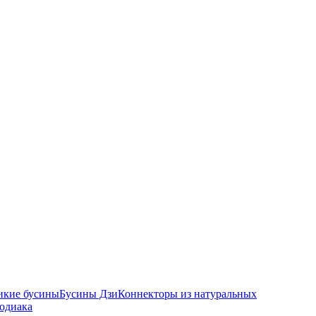
икие бусины
Бусины Дзи
Коннекторы из натуральных
зодиака