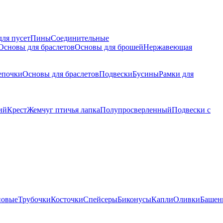
для пусет
Пины
Соединительные
Основы для браслетов
Основы для брошей
Нержавеющая
епочки
Основы для браслетов
Подвески
Бусины
Рамки для
ий
Крест
Жемчуг птичья лапка
Полупросверленный
Подвески с
новые
Трубочки
Косточки
Спейсеры
Биконусы
Капли
Оливки
Башен