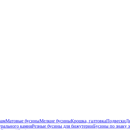
мам
Матовые бусины
Мелкие бусины
Крошка, галтовка
Подвески
Д
урального камня
Резные бусины для бижутерии
Бусины по знаку 