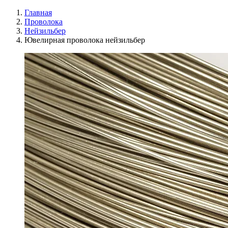
Главная
Проволока
Нейзильбер
Ювелирная проволока нейзильбер