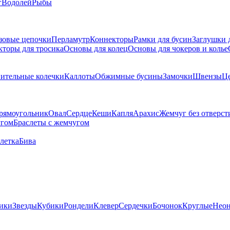
г
Водолей
Рыбы
зовые цепочки
Перламутр
Коннекторы
Рамки для бусин
Заглушки 
кторы для тросика
Основы для колец
Основы для чокеров и колье
ительные колечки
Каллоты
Обжимные бусины
Замочки
Швензы
Ц
рямоугольник
Овал
Сердце
Кеши
Капля
Арахис
Жемчуг без отверст
угом
Браслеты с жемчугом
летка
Бива
ики
Звезды
Кубики
Рондели
Клевер
Сердечки
Бочонок
Круглые
Нео