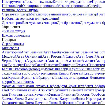
Инструменты
Леска, нить, иглы
Кисточки декоративные
Провол
Нейзильбер
Ювелирная проволока
Мемори проволока
Серебро
Резинка
Тросик
Шнуры
Стразовый шнур
Метализированный шнур
Замшевый шнур
Пле
Наборы материалов для украшений
Для чокеров
Для мужских чокеров
Для браслетов
Для мужских б
Украшения
Дизайн студия
Школа рукоделия
Подарки
Сертификаты
Минералы
Авантюрин
Агат Зеленый
Агат Бамбуковый
Агат Белый
Агат Бот
Моховой
Агат Огненный
Агат Розовый Сакура
Агат Серый
Агат
Черный
Азурит
Азурмалахит
Аквамарин
Амазонит
Аметист
Амет
глаз
Варисцит
Габбро
Гагат
Гелиотис
Гелиотроп
Гематит
Гиперстен
Белый
Аквакварц
Кварц Дымчатый
Кварц Клубничный
Кварц ге
сахарный
Кварц с хлоритом
Кианит
Кварц Розовый
Кварц турма
глаз
Кремень
Кунцит
Лабрадорит
Лава
Лазурит
Ларвикит
Лепидол
каури
Окаменелость
мариам
Оникс
Опал
Пегматит
Перламутр
Пирит
Питерсит
Порфир
глаз
Солнечный камень
Стихтит
Сугилит
Танзанит
Тектит
Тераге
глаз
Тингуаит
Топаз
Турмалин
Унакит
Фианиты
Флюорит
Фосфоси
Зеленая
Яшма Императорская
Яшма Капучино
Яшма Картографи
Океаническая
Яшма Паутина
Яшма Пейзажная
Яшма Пикассо
Яш