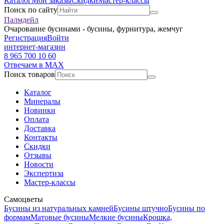
Каталог
Мои заказы
Скидки
Мастер-классы
Поиск по сайту
Палмдейл
Очарование бусинами - бусины, фурнитура, жемчуг
Регистрация
Войти
интернет-магазин
8 965 700 10 60
Отвечаем в MAX
Поиск товаров
Каталог
Минералы
Новинки
Оплата
Доставка
Контакты
Скидки
Отзывы
Новости
Экспертиза
Мастер-классы
Самоцветы
Бусины из натуральных камней
Бусины штучно
Бусины по
формам
Матовые бусины
Мелкие бусины
Крошка,