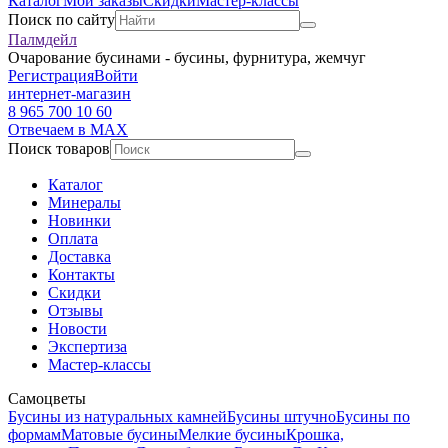
Каталог
Мои заказы
Скидки
Мастер-классы
Поиск по сайту
Палмдейл
Очарование бусинами - бусины, фурнитура, жемчуг
Регистрация
Войти
интернет-магазин
8 965 700 10 60
Отвечаем в MAX
Поиск товаров
Каталог
Минералы
Новинки
Оплата
Доставка
Контакты
Скидки
Отзывы
Новости
Экспертиза
Мастер-классы
Самоцветы
Бусины из натуральных камней
Бусины штучно
Бусины по
формам
Матовые бусины
Мелкие бусины
Крошка,