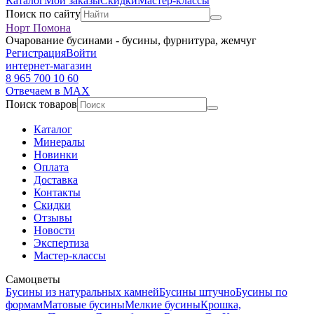
Каталог
Мои заказы
Скидки
Мастер-классы
Поиск по сайту
Норт Помона
Очарование бусинами - бусины, фурнитура, жемчуг
Регистрация
Войти
интернет-магазин
8 965 700 10 60
Отвечаем в MAX
Поиск товаров
Каталог
Минералы
Новинки
Оплата
Доставка
Контакты
Скидки
Отзывы
Новости
Экспертиза
Мастер-классы
Самоцветы
Бусины из натуральных камней
Бусины штучно
Бусины по
формам
Матовые бусины
Мелкие бусины
Крошка,