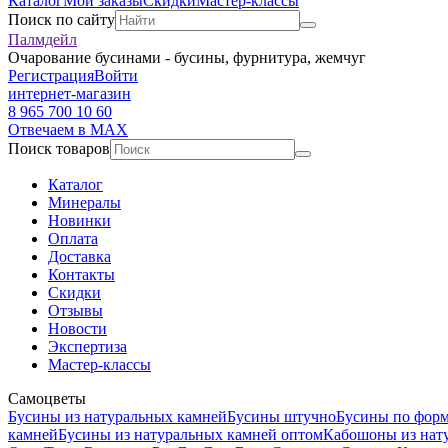
Каталог
Мои заказы
Скидки
Мастер-классы
Поиск по сайту
Палмдейл
Очарование бусинами - бусины, фурнитура, жемчуг
Регистрация
Войти
интернет-магазин
8 965 700 10 60
Отвечаем в MAX
Поиск товаров
Каталог
Минералы
Новинки
Оплата
Доставка
Контакты
Скидки
Отзывы
Новости
Экспертиза
Мастер-классы
Самоцветы
Бусины из натуральных камней
Бусины штучно
Бусины по фор
камней
Бусины из натуральных камней оптом
Кабошоны из нат