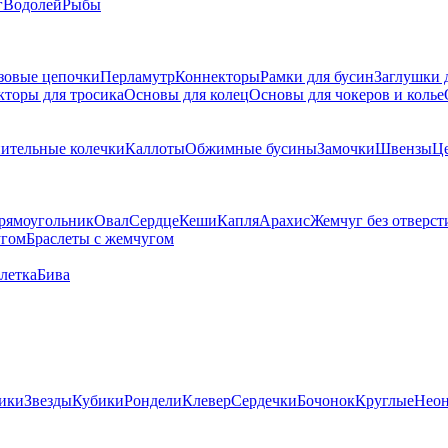
г
Водолей
Рыбы
зовые цепочки
Перламутр
Коннекторы
Рамки для бусин
Заглушки 
кторы для тросика
Основы для колец
Основы для чокеров и колье
ительные колечки
Каллоты
Обжимные бусины
Замочки
Швензы
Ц
рямоугольник
Овал
Сердце
Кеши
Капля
Арахис
Жемчуг без отверст
угом
Браслеты с жемчугом
летка
Бива
ики
Звезды
Кубики
Рондели
Клевер
Сердечки
Бочонок
Круглые
Нео