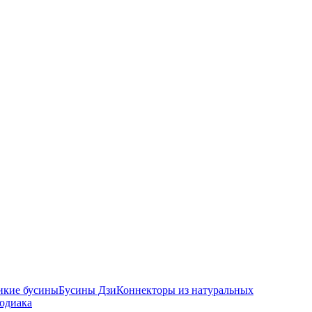
икие бусины
Бусины Дзи
Коннекторы из натуральных
зодиака