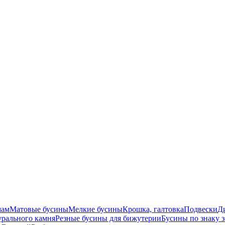
мам
Матовые бусины
Мелкие бусины
Крошка, галтовка
Подвески
Д
урального камня
Резные бусины для бижутерии
Бусины по знаку 