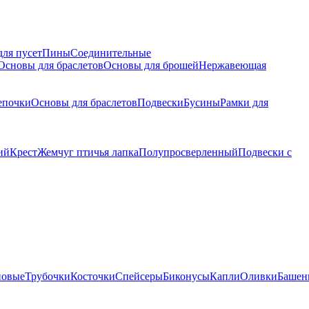
для пусет
Пины
Соединительные
Основы для браслетов
Основы для брошей
Нержавеющая
епочки
Основы для браслетов
Подвески
Бусины
Рамки для
ий
Крест
Жемчуг птичья лапка
Полупросверленный
Подвески с
новые
Трубочки
Косточки
Спейсеры
Биконусы
Капли
Оливки
Башен