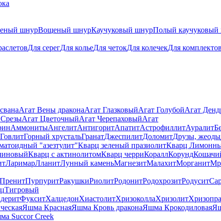
ока
теный шнур
Вощеный шнур
Каучуковый шнур
Полый каучуковый
раслетов
Для серег
Для колье
Для четок
Для колечек
Для комплекто
свана
Агат Вены дракона
Агат Глазковый
Агат Голубой
Агат Ден
 Срезы
Агат Цветочный
Агат Черепаховый
Агат
рин
Аммониты
Ангелит
Антигорит
Апатит
Астрофиллит
Ауралит
Б
Говлит
Горный хрусталь
Гранат
Джеспилит
Доломит
Друзы, жеоды
матоидный "азезтулит"
Кварц зеленый празиолит
Кварц Лимонн
линовый
Кварц с актинолитом
Кварц черри
Коралл
Корунд
Кошачи
ит
Ларимар
Лланит
Лунный камень
Магнезит
Малахит
Морганит
Мр
Пренит
Пурпурит
Ракушки
Риолит
Родонит
Родохрозит
Родусит
Са
рц
Тигровый
дерит
Фуксит
Халцедон
Хиастолит
Хризоколла
Хризолит
Хризопра
ческая
Яшма Красная
Яшма Кровь дракона
Яшма Крокодиловая
Яш
ма Succor Creek