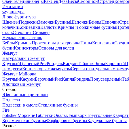
Овен
Телец
Близнецы
Рак
Лев
Дева
Весы
Скорпион
Стрелец
Козеро
Имитации
Фурнитура
Люкс фурнитура
Швензы
Подвески
Замочки
Бусины
Шапочки
Бейлы
Цепочки
Стра
колечки
Концевики
Каллоты
Кримпы и обжимные бусины
Проте
сталь
Стерлинг Сильвер
Нержавеющая сталь
Бейлы
Кримпы
Протекторы для тросика
Пины
Концевики
Соедин
бусин
Коннекторы
Основы для колец
Жемчуг
Натуральный жемчуг
Круглый
Граненый
Рис
Рондель
Касуми
Таблетка
Бива
Барочный
П
жемчугом
Коннекторы с жемчугом
Серьги с натуральным жемч
Жемчуг Майорка
Круглый
Касуми
Барочный
Рис
Капля
Рондель
Полусверленый
Таб
Хлопковый жемчуг
Стекло
Ювелирные кристаллы
Подвески
Подвески в смоле
Стеклянные бусины
Fire
polished
Морские
Таблетки
Овалы
Лэмпворк
Треугольные
Квадрат
Керамические бусины
Фарфоровые бусины
Каучуковые бусины
Разное