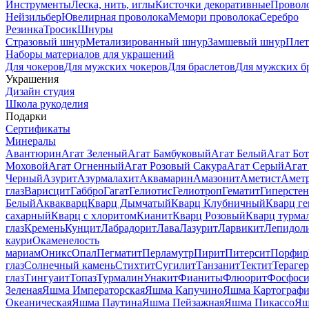
Инструменты
Леска, нить, иглы
Кисточки декоративные
Провол
Нейзильбер
Ювелирная проволока
Мемори проволока
Серебро
Резинка
Тросик
Шнуры
Стразовый шнур
Метализированный шнур
Замшевый шнур
Пле
Наборы материалов для украшений
Для чокеров
Для мужских чокеров
Для браслетов
Для мужских б
Украшения
Дизайн студия
Школа рукоделия
Подарки
Сертификаты
Минералы
Авантюрин
Агат Зеленый
Агат Бамбуковый
Агат Белый
Агат Бот
Моховой
Агат Огненный
Агат Розовый Сакура
Агат Серый
Агат
Черный
Азурит
Азурмалахит
Аквамарин
Амазонит
Аметист
Амет
глаз
Варисцит
Габбро
Гагат
Гелиотис
Гелиотроп
Гематит
Гиперстен
Белый
Аквакварц
Кварц Дымчатый
Кварц Клубничный
Кварц ге
сахарный
Кварц с хлоритом
Кианит
Кварц Розовый
Кварц турма
глаз
Кремень
Кунцит
Лабрадорит
Лава
Лазурит
Ларвикит
Лепидол
каури
Окаменелость
мариам
Оникс
Опал
Пегматит
Перламутр
Пирит
Питерсит
Порфир
глаз
Солнечный камень
Стихтит
Сугилит
Танзанит
Тектит
Тераге
глаз
Тингуаит
Топаз
Турмалин
Унакит
Фианиты
Флюорит
Фосфоси
Зеленая
Яшма Императорская
Яшма Капучино
Яшма Картографи
Океаническая
Яшма Паутина
Яшма Пейзажная
Яшма Пикассо
Яш