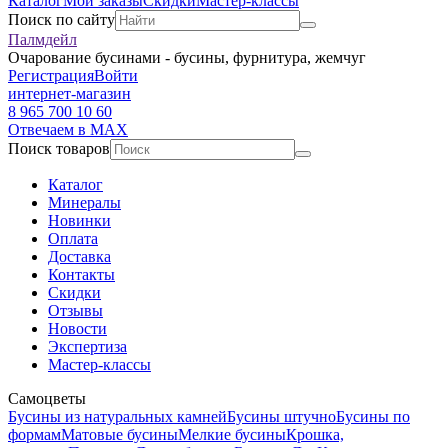
Каталог
Мои заказы
Скидки
Мастер-классы
Поиск по сайту
Палмдейл
Очарование бусинами - бусины, фурнитура, жемчуг
Регистрация
Войти
интернет-магазин
8 965 700 10 60
Отвечаем в MAX
Поиск товаров
Каталог
Минералы
Новинки
Оплата
Доставка
Контакты
Скидки
Отзывы
Новости
Экспертиза
Мастер-классы
Самоцветы
Бусины из натуральных камней
Бусины штучно
Бусины по
формам
Матовые бусины
Мелкие бусины
Крошка,