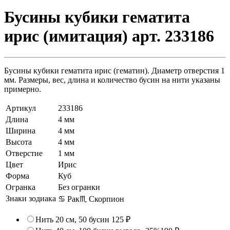
Бусины кубики гематита
ирис (имитация) арт. 233186
Бусины кубики гематита ирис (гематин). Диаметр отверстия 1
мм. Размеры, вес, длина и количество бусин на нити указаны
примерно.
Артикул
233186
Длина
4 мм
Ширина
4 мм
Высота
4 мм
Отверстие
1 мм
Цвет
Ирис
Форма
Куб
Огранка
Без огранки
Знаки зодиака
♋ Рак
♏ Скорпион
Нить 20 см, 50 бусин
125 ₽