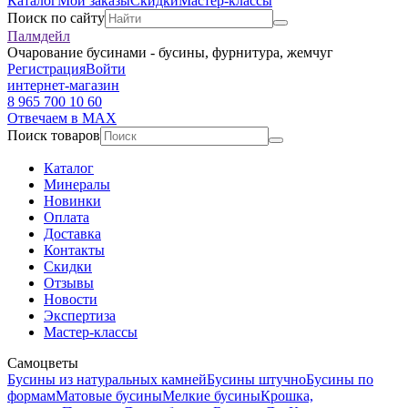
Каталог
Мои заказы
Скидки
Мастер-классы
Поиск по сайту
Палмдейл
Очарование бусинами - бусины, фурнитура, жемчуг
Регистрация
Войти
интернет-магазин
8 965 700 10 60
Отвечаем в MAX
Поиск товаров
Каталог
Минералы
Новинки
Оплата
Доставка
Контакты
Скидки
Отзывы
Новости
Экспертиза
Мастер-классы
Самоцветы
Бусины из натуральных камней
Бусины штучно
Бусины по
формам
Матовые бусины
Мелкие бусины
Крошка,