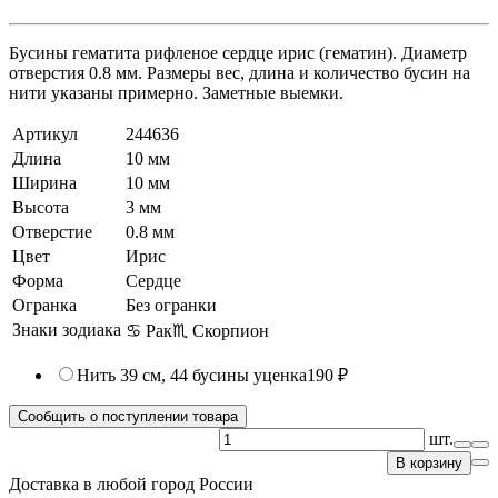
Бусины гематита рифленое сердце ирис (гематин). Диаметр
отверстия 0.8 мм. Размеры вес, длина и количество бусин на
нити указаны примерно. Заметные выемки.
Артикул
244636
Длина
10 мм
Ширина
10 мм
Высота
3 мм
Отверстие
0.8 мм
Цвет
Ирис
Форма
Сердце
Огранка
Без огранки
Знаки зодиака
♋ Рак
♏ Скорпион
Нить 39 см, 44 бусины
уценка
190 ₽
Сообщить о поступлении товара
шт.
В корзину
Доставка в любой город России