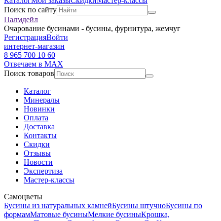
Каталог
Мои заказы
Скидки
Мастер-классы
Поиск по сайту
Палмдейл
Очарование бусинами - бусины, фурнитура, жемчуг
Регистрация
Войти
интернет-магазин
8 965 700 10 60
Отвечаем в MAX
Поиск товаров
Каталог
Минералы
Новинки
Оплата
Доставка
Контакты
Скидки
Отзывы
Новости
Экспертиза
Мастер-классы
Самоцветы
Бусины из натуральных камней
Бусины штучно
Бусины по
формам
Матовые бусины
Мелкие бусины
Крошка,