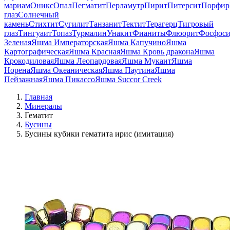
мариам
Оникс
Опал
Пегматит
Перламутр
Пирит
Питерсит
Порфир
глаз
Солнечный
камень
Стихтит
Сугилит
Танзанит
Тектит
Терагерц
Тигровый
глаз
Тингуаит
Топаз
Турмалин
Унакит
Фианиты
Флюорит
Фосфоси
Зеленая
Яшма Императорская
Яшма Капучино
Яшма
Картографическая
Яшма Красная
Яшма Кровь дракона
Яшма
Крокодиловая
Яшма Леопардовая
Яшма Мукаит
Яшма
Норена
Яшма Океаническая
Яшма Паутина
Яшма
Пейзажная
Яшма Пикассо
Яшма Succor Creek
Главная
Минералы
Гематит
Бусины
Бусины кубики гематита ирис (имитация)