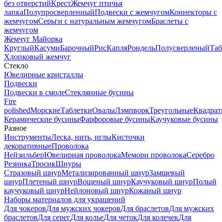
без отверстий
Крест
Жемчуг птичья
лапка
Полупросверленный
Подвески с жемчугом
Коннекторы с
жемчугом
Серьги с натуральным жемчугом
Браслеты с
жемчугом
Жемчуг Майорка
Круглый
Касуми
Барочный
Рис
Капля
Рондель
Полусверленый
Таб
Хлопковый жемчуг
Стекло
Ювелирные кристаллы
Подвески
Подвески в смоле
Стеклянные бусины
Fire
polished
Морские
Таблетки
Овалы
Лэмпворк
Треугольные
Квадрат
Керамические бусины
Фарфоровые бусины
Каучуковые бусины
Разное
Инструменты
Леска, нить, иглы
Кисточки
декоративные
Проволока
Нейзильбер
Ювелирная проволока
Мемори проволока
Серебро
Резинка
Тросик
Шнуры
Стразовый шнур
Метализированный шнур
Замшевый
шнур
Плетеный шнур
Вощеный шнур
Каучуковый шнур
Полый
каучуковый шнур
Нейлоновый шнур
Кожаный шнур
Наборы материалов для украшений
Для чокеров
Для мужских чокеров
Для браслетов
Для мужских
браслетов
Для серег
Для колье
Для четок
Для колечек
Для