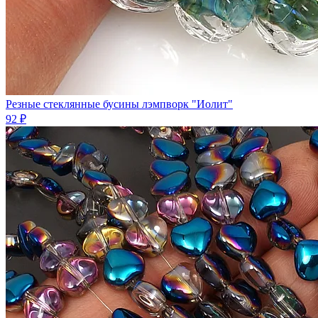
Резные стеклянные бусины лэмпворк "Иолит"
92 ₽