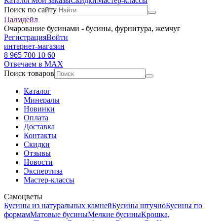
Каталог
Мои заказы
Скидки
Мастер-классы
Поиск по сайту
Палмдейл
Очарование бусинами - бусины, фурнитура, жемчуг
Регистрация
Войти
интернет-магазин
8 965 700 10 60
Отвечаем в MAX
Поиск товаров
Каталог
Минералы
Новинки
Оплата
Доставка
Контакты
Скидки
Отзывы
Новости
Экспертиза
Мастер-классы
Самоцветы
Бусины из натуральных камней
Бусины штучно
Бусины по
формам
Матовые бусины
Мелкие бусины
Крошка,