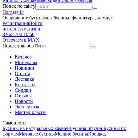
Каталог
Мои заказы
Скидки
Мастер-классы
Поиск по сайту
Палмдейл
Очарование бусинами - бусины, фурнитура, жемчуг
Регистрация
Войти
интернет-магазин
8 965 700 10 60
Отвечаем в MAX
Поиск товаров
Каталог
Минералы
Новинки
Оплата
Доставка
Контакты
Скидки
Отзывы
Новости
Экспертиза
Мастер-классы
Самоцветы
Бусины из натуральных камней
Бусины штучно
Бусины по
формам
Матовые бусины
Мелкие бусины
Крошка,