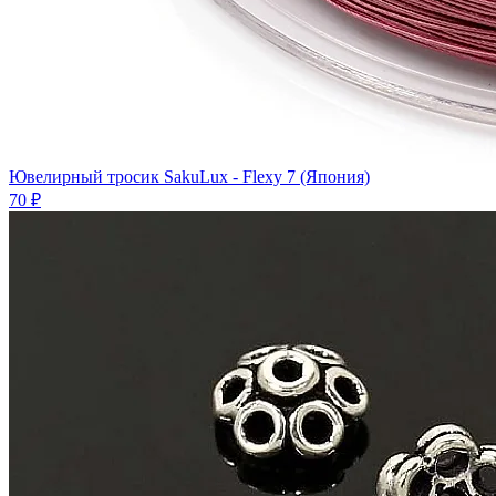
Ювелирный тросик SakuLux - Flexy 7 (Япония)
70 ₽