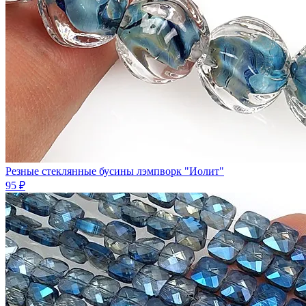
Резные стеклянные бусины лэмпворк "Иолит"
95 ₽