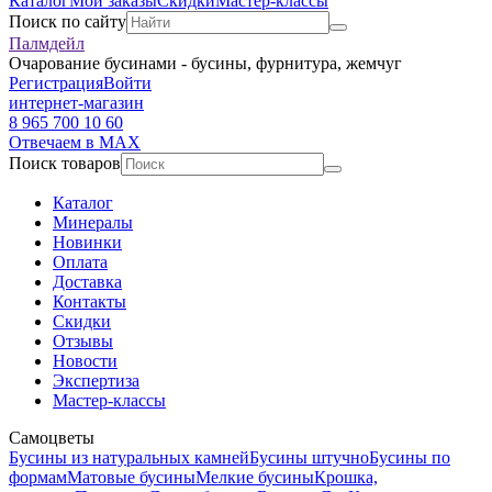
Каталог
Мои заказы
Скидки
Мастер-классы
Поиск по сайту
Палмдейл
Очарование бусинами - бусины, фурнитура, жемчуг
Регистрация
Войти
интернет-магазин
8 965 700 10 60
Отвечаем в MAX
Поиск товаров
Каталог
Минералы
Новинки
Оплата
Доставка
Контакты
Скидки
Отзывы
Новости
Экспертиза
Мастер-классы
Самоцветы
Бусины из натуральных камней
Бусины штучно
Бусины по
формам
Матовые бусины
Мелкие бусины
Крошка,